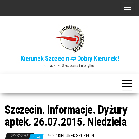
Przejdź
P
do
r
treści
z
e
ł
ą
Kierunek Szczecin ➫ Dobry Kierunek!
c
obrazki ze Szczecina i nie tylko
z
n
a
w
i
Szczecin. Informacje. Dyżury
g
aptek. 26.07.2015. Niedziela
a
c
przez
KIERUNEK SZCZECIN
25/07/2015
0