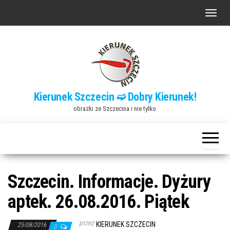
Przejdź
P
do
r
treści
z
e
ł
ą
Kierunek Szczecin ➫ Dobry Kierunek!
c
obrazki ze Szczecina i nie tylko
z
n
a
w
i
Szczecin. Informacje. Dyżury
g
aptek. 26.08.2016. Piątek
a
c
przez
KIERUNEK SZCZECIN
25/08/2016
0