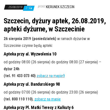
j
przez
KIERUNEK SZCZECIN
ę
25/08/2019
0
Szczecin, dyżury aptek, 26.08.2019,
apteki dyżurne, w Szczecinie
26 sierpnia 2019 (poniedziałek)
w ramach dyżurów w
Szczecinie czynne będą apteki:
Apteka przy al. Wyzwolenia 10
od godziny 08:00 (26 sierpnia) do godziny 08:00 (27 sierpnia) –
dyżur 24h
(tel. 91 433 073 40)
zobacz na mapie9
Apteka przy ul. Bandurskiego 98
od godziny 07:00 (26 sierpnia) do godziny 23:00 (26 sierpnia)
(tel. 800 110 110)
,
zobacz na mapie
Apteka przy Pl. Matki Teresy z Kalkuty 6