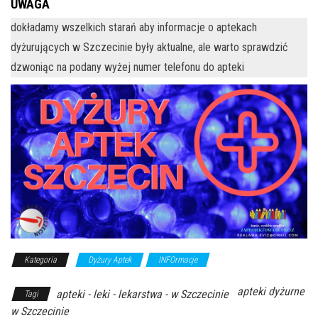
UWAGA
dokładamy wszelkich starań aby informacje o aptekach
dyżurujących w Szczecinie były aktualne, ale warto sprawdzić
dzwoniąc na podany wyżej numer telefonu do apteki
Kategoria
Dyżury Aptek
INFOrmacje
apteki dyżurne
apteki - leki - lekarstwa - w Szczecinie
Tagi
w Szczecinie