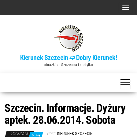
Przejdź
P
do
r
treści
z
e
ł
ą
Kierunek Szczecin ➫ Dobry Kierunek!
c
obrazki ze Szczecina i nie tylko
z
n
a
w
i
Szczecin. Informacje. Dyżury
g
aptek. 28.06.2014. Sobota
a
c
przez
KIERUNEK SZCZECIN
27/06/2014
0