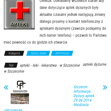
UWAGA. Dokładamy wszelkich starań aby
dane dotyczące aptek dyżurnych były
aktualne czasami jednak następują zmiany
dlatego prosimy o kontakt telefoniczny z
aptekami dyżurnymi (zawsze podajemy do
nich numer telefonu) – pozwoli to Państwu
mieć pewność co do godzin ich otwarcia
Kategoria
Dyżury Aptek
INFOrmacje
apteki dyżurne
apteki - leki - lekarstwa - w Szczecinie
Tagi
w Szczecinie
Szczecin.
Informacje.
Dyżury aptek.
29.06.2014.
Niedziela
ARCHIWUM.