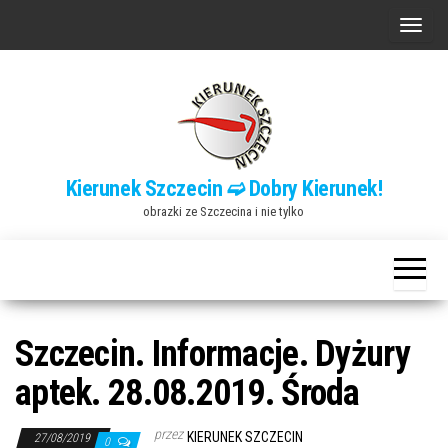
Przejdź
P
do
r
treści
z
e
ł
ą
Kierunek Szczecin ➫ Dobry Kierunek!
c
obrazki ze Szczecina i nie tylko
z
n
a
w
i
Szczecin. Informacje. Dyżury
g
aptek. 28.08.2019. Środa
a
c
przez
KIERUNEK SZCZECIN
27/08/2019
0