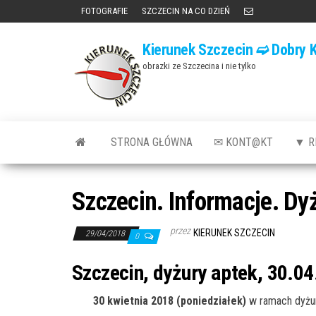
Przejdź
FOTOGRAFIE
SZCZECIN NA CO DZIEŃ
do
Kierunek Szczecin ➫ Dobry K
treści
obrazki ze Szczecina i nie tylko
STRONA GŁÓWNA
✉ KONT@KT
▼ R
Szczecin. Informacje. Dy
przez
KIERUNEK SZCZECIN
29/04/2018
0
Szczecin, dyżury aptek, 30.04
30 kwietnia 2018 (poniedziałek)
w ramach dyżu