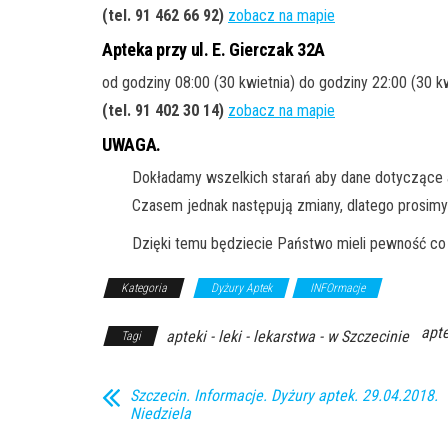
(tel. 91 462 66 92
)
zobacz na mapie
Apteka przy ul. E. Gierczak 32A
od godziny 08:00 (30 kwietnia) do godziny 22:00 (30 kw
(tel. 91 402 30 14
)
zobacz na mapie
UWAGA.
Dokładamy wszelkich starań aby dane dotyczące a
Czasem jednak następują zmiany, dlatego prosimy
Dzięki temu będziecie Państwo mieli pewność co 
Kategoria
Dyżury Aptek
INFOrmacje
apte
apteki - leki - lekarstwa - w Szczecinie
Tagi
Szczecin. Informacje. Dyżury aptek. 29.04.2018.
Niedziela