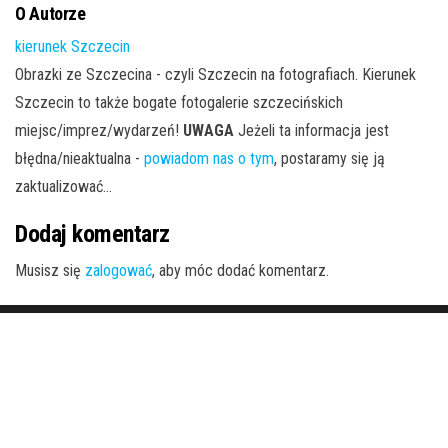
O Autorze
kierunek Szczecin
Obrazki ze Szczecina - czyli Szczecin na fotografiach. Kierunek
Szczecin to także bogate fotogalerie szczecińskich
miejsc/imprez/wydarzeń!
UWAGA
Jeżeli ta informacja jest
błędna/nieaktualna -
powiadom nas o tym
, postaramy się ją
zaktualizować...
Dodaj komentarz
Musisz się
zalogować
, aby móc dodać komentarz.
Dumnie wspierane przez
WordPress
|
Motyw:
Envo Magazine