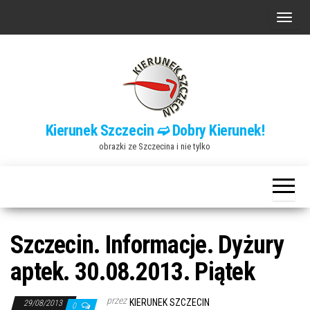
Przejdź
P
do
r
treści
z
e
ł
ą
Kierunek Szczecin ➫ Dobry Kierunek!
c
obrazki ze Szczecina i nie tylko
z
n
a
w
i
Szczecin. Informacje. Dyżury
g
aptek. 30.08.2013. Piątek
a
c
przez
KIERUNEK SZCZECIN
29/08/2013
0