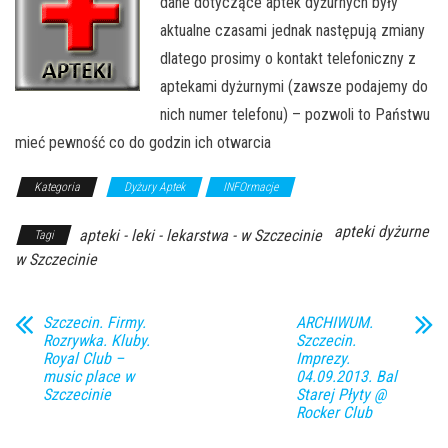
dane dotyczące aptek dyżurnych były
aktualne czasami jednak następują zmiany
dlatego prosimy o kontakt telefoniczny z
aptekami dyżurnymi (zawsze podajemy do
nich numer telefonu) – pozwoli to Państwu
mieć pewność co do godzin ich otwarcia
Kategoria
Dyżury Aptek
INFOrmacje
apteki dyżurne
apteki - leki - lekarstwa - w Szczecinie
Tagi
w Szczecinie
Szczecin. Firmy.
ARCHIWUM.
Rozrywka. Kluby.
Szczecin.
Royal Club –
Imprezy.
music place w
04.09.2013. Bal
Szczecinie
Starej Płyty @
Rocker Club