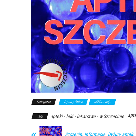
Kategoria
Dyżury Aptek
INFOrmacje
apte
apteki - leki - lekarstwa - w Szczecinie
Tagi
Szczecin. Informacje. Dyżury aptek.