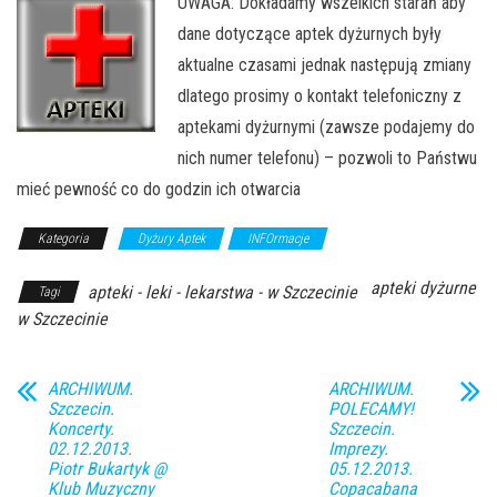
UWAGA. Do
kładamy wszelkich starań aby
dane dotyczące aptek dyżurnych były
aktualne czasami jednak następują zmiany
dlatego prosimy o kontakt telefoniczny z
aptekami dyżurnymi (zawsze podajemy do
nich numer telefonu) – pozwoli to Państwu
mieć pewność co do godzin ich otwarcia
Kategoria
Dyżury Aptek
INFOrmacje
apteki dyżurne
apteki - leki - lekarstwa - w Szczecinie
Tagi
w Szczecinie
ARCHIWUM.
ARCHIWUM.
Szczecin.
POLECAMY!
Koncerty.
Szczecin.
02.12.2013.
Imprezy.
Piotr Bukartyk @
05.12.2013.
Klub Muzyczny
Copacabana