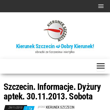
Przejdź
P
do
r
treści
z
e
ł
ą
Kierunek Szczecin ➫ Dobry Kierunek!
c
obrazki ze Szczecina i nie tylko
z
n
a
w
i
Szczecin. Informacje. Dyżury
g
aptek. 30.11.2013. Sobota
a
c
przez
KIERUNEK SZCZECIN
29/11/2013
0