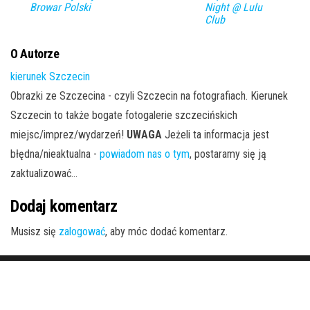
Browar Polski
Night @ Lulu
Club
O Autorze
kierunek Szczecin
Obrazki ze Szczecina - czyli Szczecin na fotografiach. Kierunek
Szczecin to także bogate fotogalerie szczecińskich
miejsc/imprez/wydarzeń!
UWAGA
Jeżeli ta informacja jest
błędna/nieaktualna -
powiadom nas o tym
, postaramy się ją
zaktualizować...
Dodaj komentarz
Musisz się
zalogować
, aby móc dodać komentarz.
Dumnie wspierane przez
WordPress
|
Motyw:
Envo Magazine