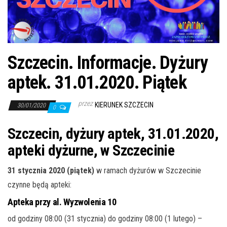
j
ę
Szczecin. Informacje. Dyżury
aptek. 31.01.2020. Piątek
przez
KIERUNEK SZCZECIN
30/01/2020
0
Szczecin, dyżury aptek, 31.01.2020,
apteki dyżurne, w Szczecinie
31 stycznia 2020 (piątek)
w ramach dyżurów w Szczecinie
czynne będą apteki:
Apteka przy al. Wyzwolenia 10
od godziny 08:00 (31 stycznia) do godziny 08:00 (1 lutego) –