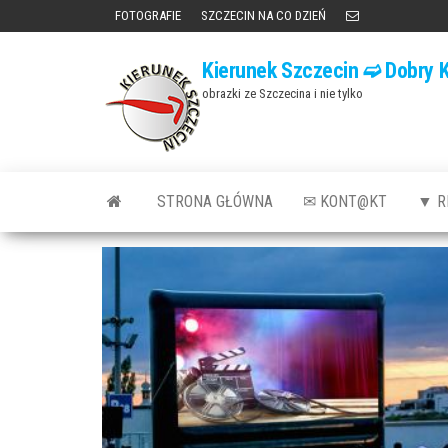
Przejdź
FOTOGRAFIE
SZCZECIN NA CO DZIEŃ
do
Kierunek Szczecin ➫ Dobry K
treści
obrazki ze Szczecina i nie tylko
STRONA GŁÓWNA
✉ KONT@KT
▼ R