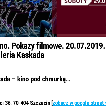
o. Pokazy filmowe. 20.07.2019.
leria Kaskada
skada – kino pod chmurką…
ci 36. 70-404 Szczecin [
zobacz w google street 