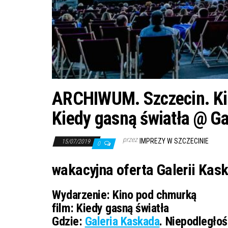
ARCHIWUM. Szczecin. Kin
Kiedy gasną światła @ Ga
przez
IMPREZY W SZCZECINIE
15/07/2019
0
wakacyjna oferta Galerii Ka
Wydarzenie:
Kino pod chmurką
film: Kiedy gasną światła
Gdzie:
Galeria Kaskada
. Niepodległoś