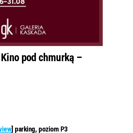
 Kino pod chmurką –
view
] parking, poziom P3