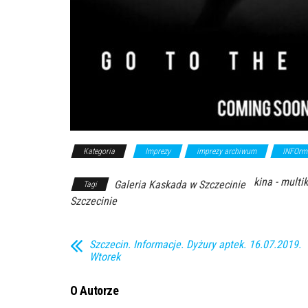
Kategoria
Imprezy
imprezy archiwum
INFOrm
kina - multi
Galeria Kaskada w Szczecinie
Tagi
Szczecinie
Szczecin. Informacje. Dyżury aptek. 16.07.2019.
Wtorek
O Autorze