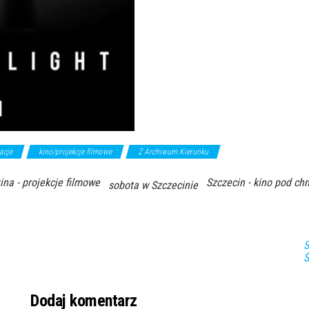
acje
kino/projekcje filmowe
Z Archiwum Kierunku
kina - projekcje filmowe
Szczecin - kino pod ch
sobota w Szczecinie
S
Ś
Dodaj komentarz