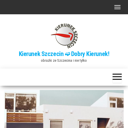
Przejdź
P
do
r
treści
z
e
ł
ą
Kierunek Szczecin ➫ Dobry Kierunek!
c
obrazki ze Szczecina i nie tylko
z
n
a
w
i
g
a
c