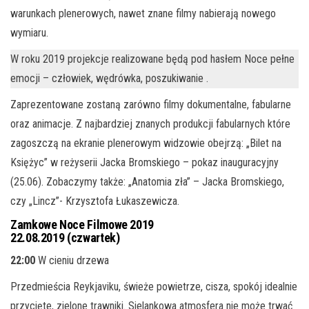
warunkach plenerowych, nawet znane filmy nabierają nowego
wymiaru.
W roku 2019 projekcje realizowane będą pod hasłem Noce pełne
emocji – człowiek, wędrówka, poszukiwanie .
Zaprezentowane zostaną zarówno filmy dokumentalne, fabularne
oraz animacje. Z najbardziej znanych produkcji fabularnych które
zagoszczą na ekranie plenerowym widzowie obejrzą: „Bilet na
Księżyc” w reżyserii Jacka Bromskiego – pokaz inauguracyjny
(25.06). Zobaczymy także: „Anatomia zła” – Jacka Bromskiego,
czy „Lincz”- Krzysztofa Łukaszewicza.
Zamkowe Noce Filmowe 2019
22.08.2019 (czwartek)
22:00
W cieniu drzewa
Przedmieścia Reykjaviku, świeże powietrze, cisza, spokój idealnie
przycięte, zielone trawniki. Sielankowa atmosfera nie może trwać