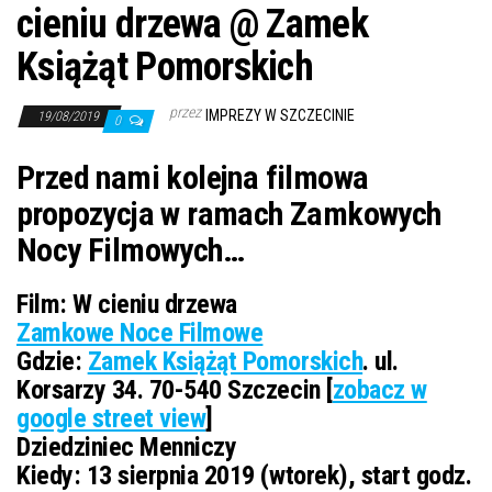
cieniu drzewa @ Zamek
Książąt Pomorskich
przez
IMPREZY W SZCZECINIE
19/08/2019
0
Przed nami kolejna filmowa
propozycja w ramach Zamkowych
Nocy Filmowych…
Film: W cieniu drzewa
Zamkowe Noce Filmowe
Gdzie:
Zamek Książąt Pomorskich
. ul.
Korsarzy 34. 70-540 Szczecin [
zobacz w
google street view
]
Dziedziniec Menniczy
Kiedy:
13 sierpnia 2019 (wtorek), start godz.