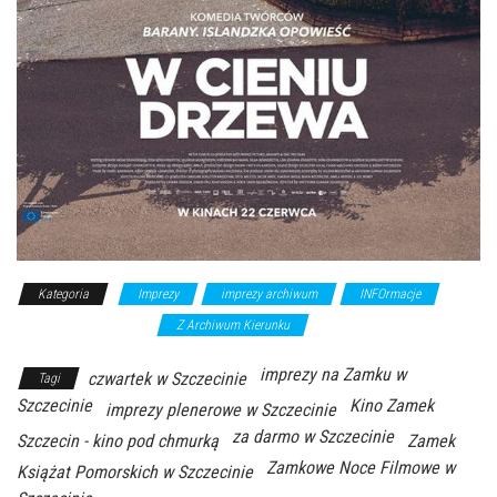
Kategoria
Imprezy
imprezy archiwum
INFOrmacje
kino/projekcje filmowe
Z Archiwum Kierunku
imprezy na Zamku w
czwartek w Szczecinie
Tagi
Szczecinie
Kino Zamek
imprezy plenerowe w Szczecinie
za darmo w Szczecinie
Szczecin - kino pod chmurką
Zamek
Zamkowe Noce Filmowe w
Książat Pomorskich w Szczecinie