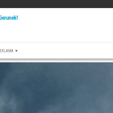
ierunek!
EKLAMA ▼