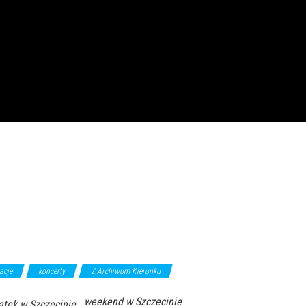
acje
koncerty
Z Archiwum Kierunku
weekend w Szczecinie
ątek w Szczecinie