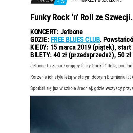
IMPREZY W SZCZECINIE
11/03/2019
0
Funky Rock ‘n’ Roll ze Szwecji
KONCERT: Jetbone
GDZIE:
FREE BLUES CLUB
. Powstańcó
KIEDY:
15 marca 2019 (piątek), start
BILETY:
40 zł (przedsprzedaż), 50 zł 
Jetbone to zespół grający funky Rock 'n’ Rolla, pocho
Korzenie ich stylu leżą w starym dobrym brzmieniu lat 
Spotkali się już w szkole średniej, gdzie wszyscy przy