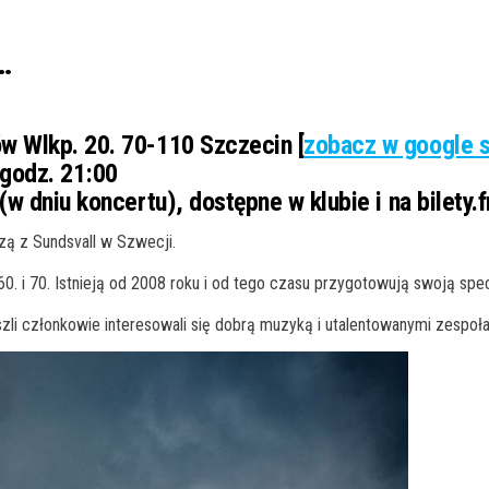
…
w Wlkp. 20. 70-110 Szczecin [
zobacz w google s
 godz. 21:00
(w dniu koncertu), dostępne w klubie i na bilety.
dzą z Sundsvall w Szwecji.
60. i 70. Istnieją od 2008 roku i od tego czasu przygotowują swoją spe
szli członkowie interesowali się dobrą muzyką i utalentowanymi zespoła