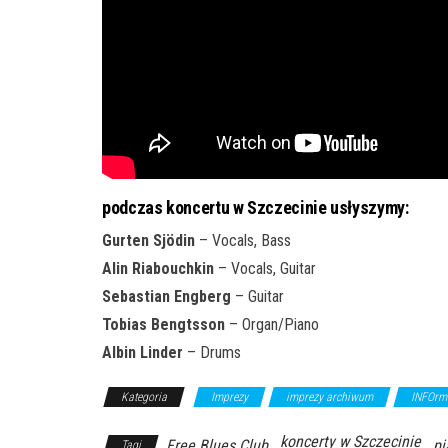
podczas koncertu w Szczecinie usłyszymy:
Gurten Sjödin
– Vocals, Bass
Alin Riabouchkin
– Vocals, Guitar
Sebastian Engberg
– Guitar
Tobias Bengtsson
– Organ/Piano
Albin Linder
– Drums
Kategoria
Imprezy
imprezy archiwum
INFOrm
koncerty w Szczecinie
Free Blues Club
pi
Tagi