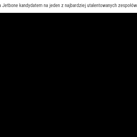
ła Jetbone kandydatem na jeden z najbardziej utalentowanych zespołó