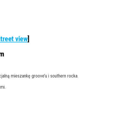
treet view
]
fm
cjalną mieszankę groove’u i southern rocka.
mi.