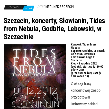
j
przez
KIERUNEK SZCZECIN
ę
25/11/2012
0
Szczecin, koncerty, Słowianin, Tides
from Nebula, Godbite, Lebowski, w
Szczecinie
Koncert:
Tides from
Nebula
Support:
Godbite, Lebowski
Gdzie:
DK Słowianin.
Korzeniowskiego 2.
Szczecin
Kiedy:
1 grudnia 2012
(sobota), start godz. 19:00
Bilety:
25zł
(przedsprzedaż), 35zł (w
dniu koncertu)
Z okazji trasy
koncertowej zespół
przygotował
limitowany nakład