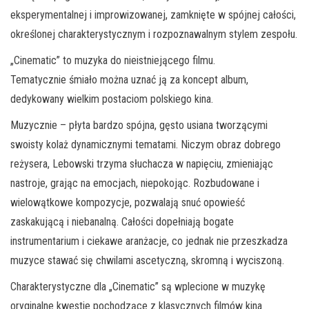
eksperymentalnej i improwizowanej, zamknięte w spójnej całości,
określonej charakterystycznym i rozpoznawalnym stylem zespołu.
„Cinematic” to muzyka do nieistniejącego filmu.
Tematycznie śmiało można uznać ją za koncept album,
dedykowany wielkim postaciom polskiego kina.
Muzycznie – płyta bardzo spójna, gęsto usiana tworzącymi
swoisty kolaż dynamicznymi tematami. Niczym obraz dobrego
reżysera, Lebowski trzyma słuchacza w napięciu, zmieniając
nastroje, grając na emocjach, niepokojąc. Rozbudowane i
wielowątkowe kompozycje, pozwalają snuć opowieść
zaskakującą i niebanalną. Całości dopełniają bogate
instrumentarium i ciekawe aranżacje, co jednak nie przeszkadza
muzyce stawać się chwilami ascetyczną, skromną i wyciszoną.
Charakterystyczne dla „Cinematic” są wplecione w muzykę
oryginalne kwestie pochodzące z klasycznych filmów kina