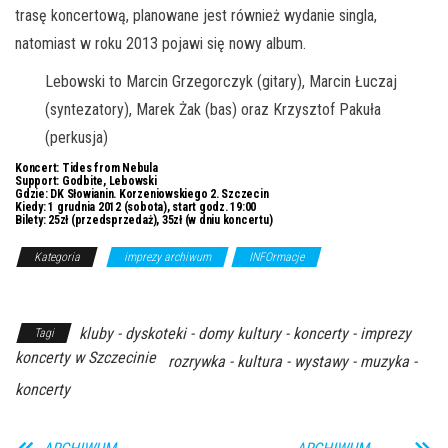
trasę koncertową, planowane jest również wydanie singla,
natomiast w roku 2013 pojawi się nowy album.
Lebowski to Marcin Grzegorczyk (gitary), Marcin Łuczaj
(syntezatory), Marek Żak (bas) oraz Krzysztof Pakuła
(perkusja)
Koncert:
Tides from Nebula
Support:
Godbite, Lebowski
Gdzie:
DK Słowianin. Korzeniowskiego 2. Szczecin
Kiedy:
1 grudnia 2012 (sobota), start godz. 19:00
Bilety:
25zł (przedsprzedaż), 35zł (w dniu koncertu)
Kategoria
imprezy archiwum
INFOrmacje
Z Archiwum
Kierunku
kluby - dyskoteki - domy kultury - koncerty - imprezy
Tagi
koncerty w Szczecinie
rozrywka - kultura - wystawy - muzyka -
koncerty