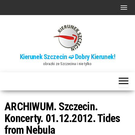
Przejdź
P
do
r
treści
z
e
ł
ą
Kierunek Szczecin ➫ Dobry Kierunek!
c
obrazki ze Szczecina i nie tylko
z
n
a
w
i
ARCHIWUM. Szczecin.
g
Koncerty. 01.12.2012. Tides
a
from Nebula
c