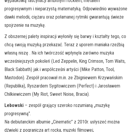
wypadkową fascynacji ambitnym rockiem, metalem
progresywnym i nieparzystą matematyką. Odpowiednio wyważone
dawki melodii, ciężaru oraz połamanej rytmiki gwarantują świeże
spojrzenie na muzykę.
Z obszernej palety inspiracji wyłoniły się barwy i kształty tego, co
chcą swoją muzyką przekazać. Teraz z uporem maniaka rzeźbią
własną niszę . Na ich twórczość wpłynęła zarówno muzyka
wcześniejszych pokoleń (Led Zeppelin, King Crimson, Tom Waits,
Black Sabbath) jak i współcześni artyści (Mike Patton, Tool,
Mastodon). Zespół pracował m.in. ze Zbigniewem Krzywańskim
(Republika), Ryszardem Sygitowiczem (Perfect) i Jarosławem
Chilkiewiczem (My Riot, Sweet Noise, Bracia).
Lebowski
– zespół grający szeroko rozumianą „muzykę
progresywną”.
Na debiutanckim albumie „Cinematic” z 2010r. usłyszeć można
dźwięki z pogranicza art rocka, muzyki filmowej,