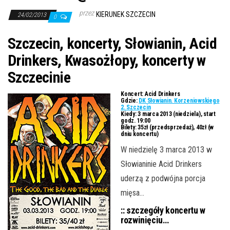
j
przez
KIERUNEK SZCZECIN
ę
24/02/2013
0
Szczecin, koncerty, Słowianin, Acid
Drinkers, Kwasożłopy, koncerty w
Szczecinie
Koncert:
Acid Drinkers
Gdzie:
DK Słowianin. Korzeniowskiego
2. Szczecin
Kiedy:
3 marca 2013 (niedziela), start
godz. 19:00
Bilety:
35zł (przedsprzedaż), 40zł (w
dniu koncertu)
W niedzielę 3 marca 2013 w
Słowianinie Acid Drinkers
uderzą z podwójna porcja
mięsa…
:: szczegóły koncertu w
rozwinięciu…