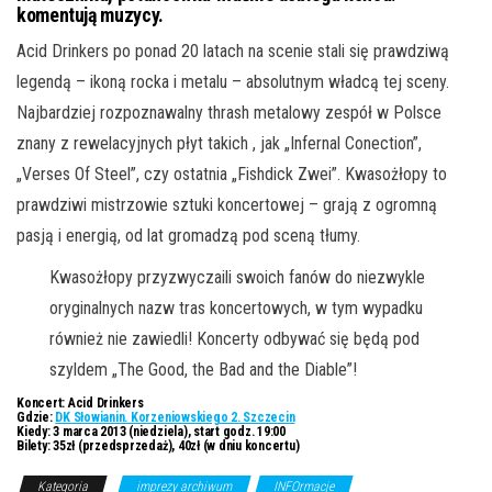
komentują muzycy.
Acid Drinkers po ponad 20 latach na scenie stali się prawdziwą
legendą – ikoną rocka i metalu – absolutnym władcą tej sceny.
Najbardziej rozpoznawalny thrash metalowy zespół w Polsce
znany z rewelacyjnych płyt takich , jak „Infernal Conection”,
„Verses Of Steel”, czy ostatnia „Fishdick Zwei”. Kwasożłopy to
prawdziwi mistrzowie sztuki koncertowej – grają z ogromną
pasją i energią, od lat gromadzą pod sceną tłumy.
Kwasożłopy przyzwyczaili swoich fanów do niezwykle
oryginalnych nazw tras koncertowych, w tym wypadku
również nie zawiedli! Koncerty odbywać się będą pod
szyldem „The Good, the Bad and the Diable”!
Koncert:
Acid Drinkers
Gdzie:
DK Słowianin. Korzeniowskiego 2. Szczecin
Kiedy:
3 marca 2013 (niedziela), start godz. 19:00
Bilety:
35zł (przedsprzedaż), 40zł (w dniu koncertu)
Kategoria
imprezy archiwum
INFOrmacje
Z Archiwum