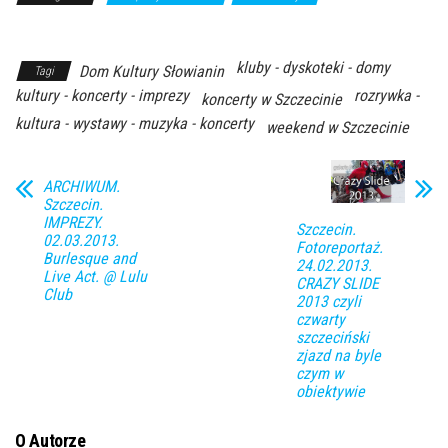
Kierunku
kluby - dyskoteki - domy
Dom Kultury Słowianin
Tagi
kultury - koncerty - imprezy
rozrywka -
koncerty w Szczecinie
kultura - wystawy - muzyka - koncerty
weekend w Szczecinie
ARCHIWUM.
Szczecin.
IMPREZY.
Szczecin.
02.03.2013.
Fotoreportaż.
Burlesque and
24.02.2013.
Live Act. @ Lulu
CRAZY SLIDE
Club
2013 czyli
czwarty
szczeciński
zjazd na byle
czym w
obiektywie
O Autorze