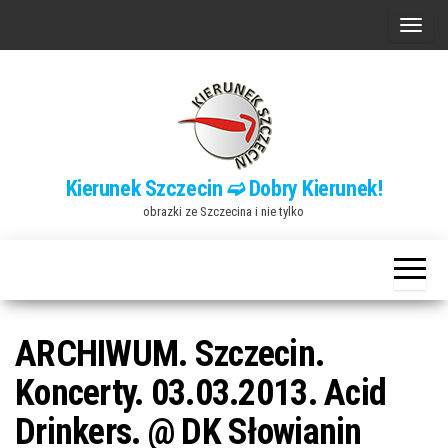
Przejdź
P
do
r
treści
z
e
ł
ą
Kierunek Szczecin ➫ Dobry Kierunek!
c
obrazki ze Szczecina i nie tylko
z
n
a
w
i
ARCHIWUM. Szczecin.
g
Koncerty. 03.03.2013. Acid
a
Drinkers. @ DK Słowianin
c