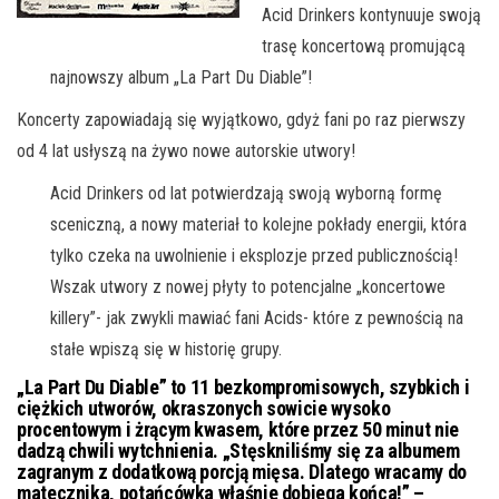
Acid Drinkers kontynuuje swoją
trasę koncertową promującą
najnowszy album „La Part Du Diable”!
Koncerty zapowiadają się wyjątkowo, gdyż fani po raz pierwszy
od 4 lat usłyszą na żywo nowe autorskie utwory!
Acid Drinkers od lat potwierdzają swoją wyborną formę
sceniczną, a nowy materiał to kolejne pokłady energii, która
tylko czeka na uwolnienie i eksplozje przed publicznością!
Wszak utwory z nowej płyty to potencjalne „koncertowe
killery”- jak zwykli mawiać fani Acids- które z pewnością na
stałe wpiszą się w historię grupy.
„La Part Du Diable” to 11 bezkompromisowych, szybkich i
ciężkich utworów, okraszonych sowicie wysoko
procentowym i żrącym kwasem, które przez 50 minut nie
dadzą chwili wytchnienia. „Stęskniliśmy się za albumem
zagranym z dodatkową porcją mięsa. Dlatego wracamy do
matecznika, potańcówka właśnie dobiega końca!” –