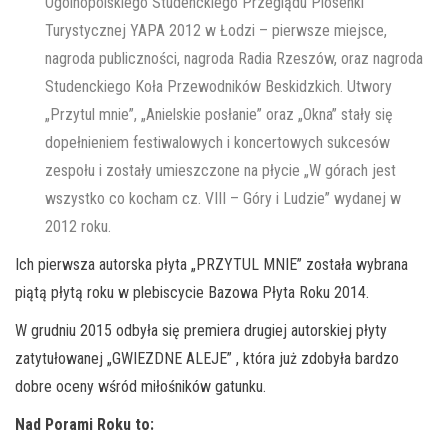
Ogólnopolskiego Studenckiego Przeglądu Piosenki
Turystycznej YAPA 2012 w Łodzi – pierwsze miejsce,
nagroda publiczności, nagroda Radia Rzeszów, oraz nagroda
Studenckiego Koła Przewodników Beskidzkich. Utwory
„Przytul mnie”, „Anielskie posłanie” oraz „Okna” stały się
dopełnieniem festiwalowych i koncertowych sukcesów
zespołu i zostały umieszczone na płycie „W górach jest
wszystko co kocham cz. VIII – Góry i Ludzie” wydanej w
2012 roku.
Ich pierwsza autorska płyta „PRZYTUL MNIE” została wybrana
piątą płytą roku w plebiscycie Bazowa Płyta Roku 2014.
W grudniu 2015 odbyła się premiera drugiej autorskiej płyty
zatytułowanej „GWIEZDNE ALEJE” , która już zdobyła bardzo
dobre oceny wśród miłośników gatunku.
Nad Porami Roku to: