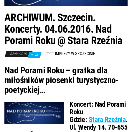
j
ę
ARCHIWUM. Szczecin.
Koncerty. 04.06.2016. Nad
Porami Roku @ Stara Rzeźnia
przez
IMPREZY W SZCZECINIE
02/06/2016
0
Nad Porami Roku – gratka dla
miłośników piosenki turystyczno-
poetyckiej…
Koncert:
Nad Porami
Roku
Gdzie:
Stara Rzeźnia
.
Ul. Wendy 14. 70-655