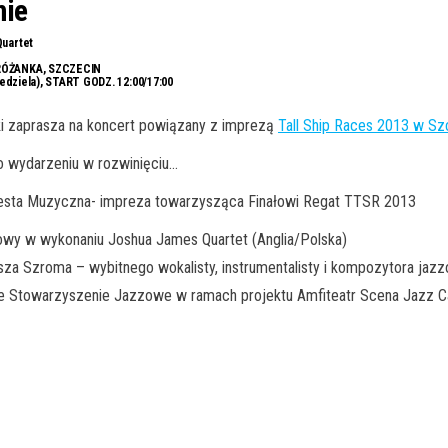
nie
uartet
ÓŻANKA, SZCZECIN
iedziela), START GODZ. 12:00/17:00
i zaprasza na koncert powiązany z imprezą
Tall Ship Races 2013 w Sz
i o wydarzeniu w rozwinięciu…
esta Muzyczna- impreza towarzysząca Finałowi Regat TTSR 2013
wy w wykonaniu Joshua James Quartet (Anglia/Polska)
za Szroma – wybitnego wokalisty, instrumentalisty i kompozytora jaz
 Stowarzyszenie Jazzowe w ramach projektu Amfiteatr Scena Jazz C