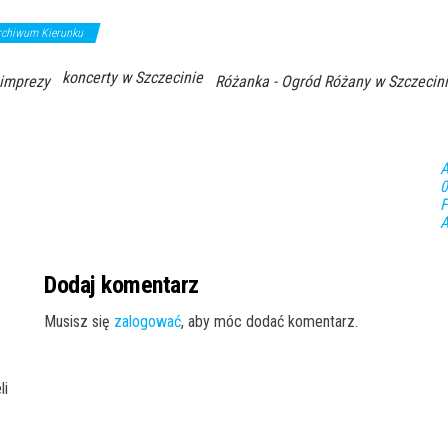
rchiwum Kierunku
koncerty w Szczecinie
 imprezy
Różanka - Ogród Różany w Szczecin
A
0
F
A
Dodaj komentarz
Musisz się
zalogować
, aby móc dodać komentarz.
li