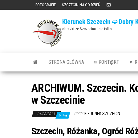
Przejdź
FOTOGRAFIE
SZCZECIN NA CO DZIEŃ
do
Kierunek Szczecin ➫ Dobry K
treści
obrazki ze Szczecina i nie tylko
STRONA GŁÓWNA
✉ KONT@KT
▼ R
ARCHIWUM. Szczecin. Kon
w Szczecinie
przez
KIERUNEK SZCZECIN
01/08/2013
0
Szczecin, Różanka, Ogród Róż