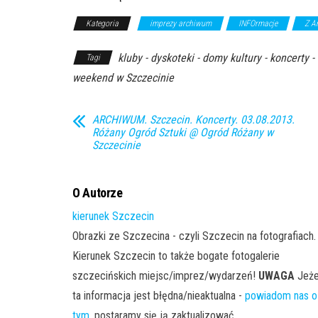
Kategoria
imprezy archiwum
INFOrmacje
Z A
kluby - dyskoteki - domy kultury - koncerty -
Tagi
weekend w Szczecinie
ARCHIWUM. Szczecin. Koncerty. 03.08.2013.
Różany Ogród Sztuki @ Ogród Różany w
Szczecinie
O Autorze
kierunek Szczecin
Obrazki ze Szczecina - czyli Szczecin na fotografiach.
Kierunek Szczecin to także bogate fotogalerie
szczecińskich miejsc/imprez/wydarzeń!
UWAGA
Jeże
ta informacja jest błędna/nieaktualna -
powiadom nas o
tym
, postaramy się ją zaktualizować...