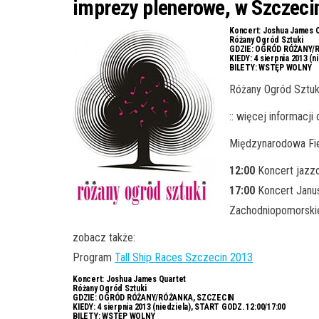
imprezy plenerowe, w Szczeci
Koncert:
Joshua James Q
Różany Ogród Sztuki
GDZIE:
OGRÓD RÓŻANY/R
KIEDY:
4 sierpnia 2013 (n
BILETY:
WSTĘP WOLNY
Różany Ogród Sztuk
:: więcej informacj
Międzynarodowa Fi
12:00
Koncert jazzo
17:00
Koncert Janus
Zachodniopomorskie
zobacz także:
Program
Tall Ship Races Szczecin 2013
Koncert:
Joshua James Quartet
Różany Ogród Sztuki
GDZIE:
OGRÓD RÓŻANY/RÓŻANKA, SZCZECIN
KIEDY:
4 sierpnia 2013 (niedziela), START GODZ. 12:00/17:00
BILETY:
WSTĘP WOLNY