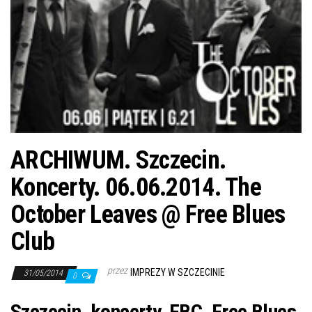
j
ę
ARCHIWUM. Szczecin.
Koncerty. 06.06.2014. The
October Leaves @ Free Blues
Club
przez
IMPREZY W SZCZECINIE
31/05/2014
0
Szczecin, koncerty, FBC, Free Blues