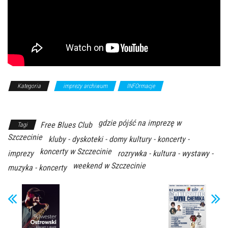
Kategoria
imprezy archiwum
INFOrmacje
Z Archiwum
Kierunku
gdzie pójść na imprezę w
Free Blues Club
Tagi
Szczecinie
kluby - dyskoteki - domy kultury - koncerty -
koncerty w Szczecinie
imprezy
rozrywka - kultura - wystawy -
weekend w Szczecinie
muzyka - koncerty