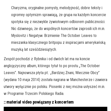
Charyzma, oryginalne pomysły, melodyjność, dobre teksty i
ogromny optymizm sprawiają, że grupa na każdym koncercie
spotyka się z niezwykle żywiołowym odbiorem publiczności.
Nic dziwnego, że do wspólnych koncertów zaprosili ich m.in.
Myslovitz i Negatyw. Brzmienie The October Leaves to
mieszanka klasycznego britpopu z inspiracjami amerykańską
muzyką lat sześćdziesiątych.
Zespół pochodzi z Rybnika i od dwóch lat ma na koncie
anglojęzyczny album, którego tytuł to po prostu „The October
Leaves”. Najnowsza płyta pt.: „Bardziej Znani, Wiecznie Obcy”
(wydana 10 maja 2014) została nagrana w Manchesterze i zawiera
utwory wyłącznie po polsku. Piosenki z niej można usłyszeć m.in.
w Programie Trzecim Polskiego Radia.
:: materiał video powiązany z koncertem