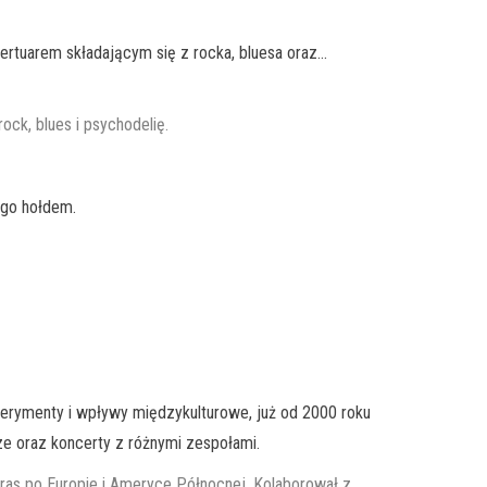
pertuarem składającym się z rocka, bluesa oraz…
ock, blues i psychodelię.
ego hołdem.
ksperymenty i wpływy międzykulturowe, już od 2000 roku
ze oraz koncerty z różnymi zespołami.
tras po Europie i Ameryce Północnej. Kolaborował z