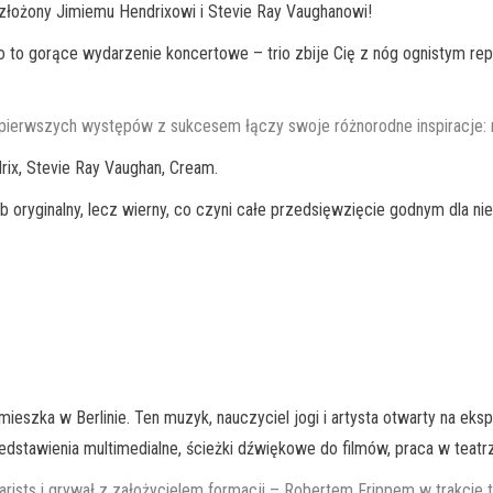
złożony Jimiemu Hendrixowi i Stevie Ray Vaughanowi!
wo to gorące wydarzenie koncertowe – trio zbije Cię z nóg ognistym re
od pierwszych występów z sukcesem łączy swoje różnorodne inspiracje: r
drix, Stevie Ray Vaughan, Cream.
b oryginalny, lecz wierny, co czyni całe przedsięwzięcie godnym dla ni
 mieszka w Berlinie. Ten muzyk, nauczyciel jogi i artysta otwarty na e
edstawienia multimedialne, ścieżki dźwiękowe do filmów, praca w teatr
arists i grywał z założycielem formacji – Robertem Frippem w trakcie 