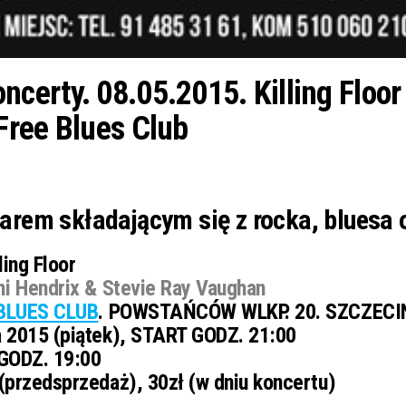
erty. 08.05.2015. Killing Floor 
Free Blues Club
tuarem składającym się z rocka, bluesa
ling Floor
mi Hendrix & Stevie Ray Vaughan
BLUES CLUB
. POWSTAŃCÓW WLKP. 20. SZCZECI
 2015 (piątek), START GODZ. 21:00
GODZ. 19:00
(przedsprzedaż), 30zł (w dniu koncertu)