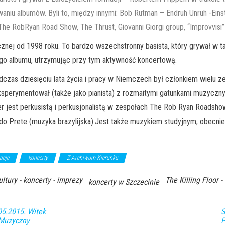
niu albumów. Byli to, między innymi: Bob Rutman – Endruh Unruh -Ein
 The RobRyan Road Show, The Thrust, Giovanni Giorgi group, “Improvvisi”
nej od 1998 roku. To bardzo wszechstronny basista, który grywał w taki
nego albumu, utrzymując przy tym aktywność koncertową.
czas dziesięciu lata życia i pracy w Niemczech był członkiem wielu 
sperymentował (także jako pianista) z rozmaitymi gatunkami muzycznymi,
er jest perkusistą i perkusjonalistą w zespołach The Rob Ryan Roadshow
aldo Prete (muzyka brazylijska).Jest także muzykiem studyjnym, obecnie
acje
koncerty
Z Archiwum Kierunku
ultury - koncerty - imprezy
The Killing Floor 
koncerty w Szczecinie
05.2015. Witek
S
 Muzyczny
P