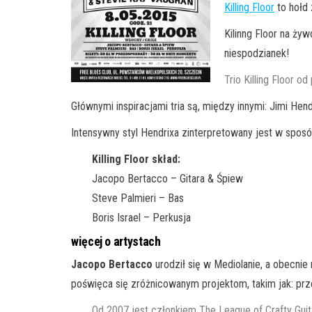
Killing Floor
to hołd 
Kilinng Floor na ży
niespodzianek!
Trio Killing Floor 
Głównymi inspiracjami tria są, między innymi: Jimi Hen
Intensywny styl Hendrixa zinterpretowany jest w sposó
Killing Floor skład:
Jacopo Bertacco – Gitara & Śpiew
Steve Palmieri – Bas
Boris Israel – Perkusja
więcej o artystach
Jacopo Bertacco
urodził się w Mediolanie, a obecnie
poświęca się zróżnicowanym projektom, takim jak: prz
Od 2007 jest członkiem The League of Crafty Guit