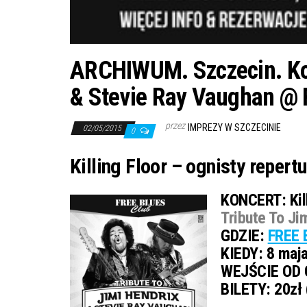
ARCHIWUM. Szczecin. Konc
& Stevie Ray Vaughan @ 
przez
IMPREZY W SZCZECINIE
02/05/2015
0
Killing Floor – ognisty reper
KONCERT:
Kil
Tribute To Ji
GDZIE:
FREE 
KIEDY:
8 maja
WEJŚCIE OD 
BILETY:
20zł 