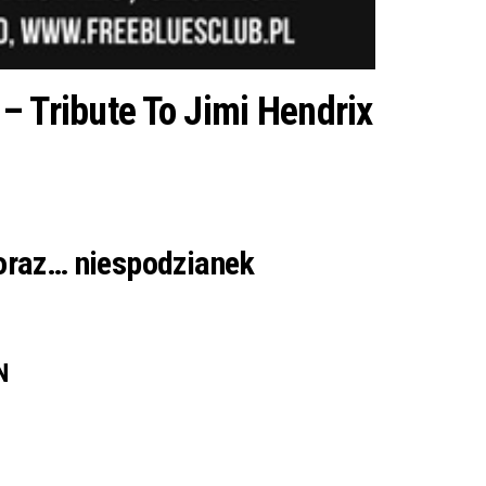
– Tribute To Jimi Hendrix
 oraz… niespodzianek
N