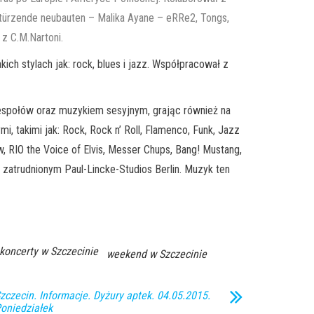
stürzende neubauten – Malika Ayane – eRRe2, Tongs,
 z C.M.Nartoni.
ch stylach jak: rock, blues i jazz. Współpracował z
zespołów oraz muzykiem sesyjnym, grając również na
 takimi jak: Rock, Rock n’ Roll, Flamenco, Funk, Jazz
, RIO the Voice of Elvis, Messer Chups, Bang! Mustang,
 zatrudnionym Paul-Lincke-Studios Berlin. Muzyk ten
- koncerty w Szczecinie
weekend w Szczecinie
zczecin. Informacje. Dyżury aptek. 04.05.2015.
oniedziałek