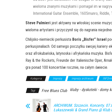
wieloma znanymi muzykami i pomagał im w nagrywa
International Guitar Ensemble, 1605munro, Riddle,
Steve Palmieri
jest aktywny na włoskiej scenie muzycz
wieloma artystami i przyczynił się do nagrania niejed
Chilijsko-niemiecki perkusista
Boris „Bisfer” Israel
pod
perkusjonaliach. Od samego początku swojej kariery ek
oraz afrokubańska, latynoska i afrykańska muzyka. Bisf
Ray & the Rockets, Freunde der Italienische Oper, Arn
gra ponad 100 koncertów rocznie, na całym świecie.
Kategoria
Imprezy
imprezy archiwum
INFOrm
kluby - dyskoteki - domy k
Free Blues Club
Tagi
ARCHIWUM. Szczecin. Koncerty. 07.
Łukaszewski & Grand Piano @ Klub