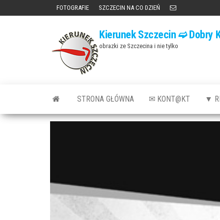
Przejdź
FOTOGRAFIE
SZCZECIN NA CO DZIEŃ
do
Kierunek Szczecin ➫ Dobry K
treści
obrazki ze Szczecina i nie tylko
STRONA GŁÓWNA
✉ KONT@KT
▼ R