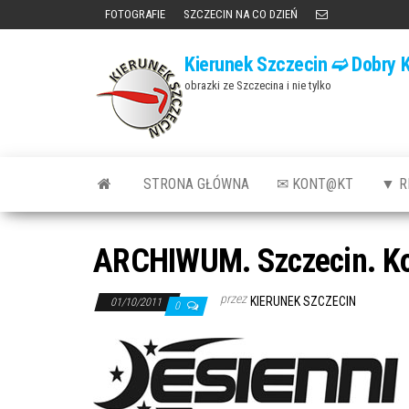
Przejdź
FOTOGRAFIE
SZCZECIN NA CO DZIEŃ
do
Kierunek Szczecin ➫ Dobry K
treści
obrazki ze Szczecina i nie tylko
STRONA GŁÓWNA
✉ KONT@KT
▼ R
ARCHIWUM. Szczecin. Kon
przez
KIERUNEK SZCZECIN
01/10/2011
0