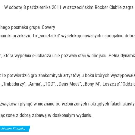
W sobotę 8 października 2011 w szczecińskim Rocker Club’ie zagra z
elnego posmaku grupa. Covery
amiki przekazu. To „śmietanka” wyselekcjonowanych i specjalnie dobr
 która wypełnia słuchacza i nie pozwala stać w miejscu. Pełna dynami
e potwierdzić gro znakomitych artystów, u boku których występowała. A
, „Trubadurzy”, „Armia”, „TGD”, „Deus Meus”, „Bony M”, Leszcze”,”Oddz
r dźwięków i płynąć w nieznane po wzburzonych i okrągłych falach akust
 połączone z dobrą zabawą w doskonałym wydaniu.
rchiwum Kierunku