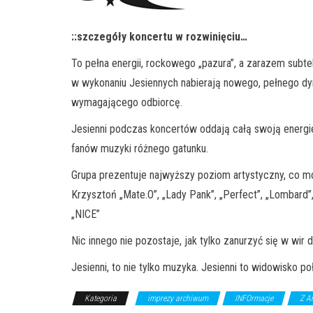
::szczegóły koncertu w rozwinięciu…
To pełna energii, rockowego „pazura”, a zarazem subt
w wykonaniu Jesiennych nabierają nowego, pełnego dyn
wymagającego odbiorcę.
Jesienni podczas koncertów oddają całą swoją energie,
fanów muzyki różnego gatunku.
Grupa prezentuje najwyższy poziom artystyczny, co moż
Krzysztoń „Mate.O”, „Lady Pank”, „Perfect”, „Lombard”
„NICE”
Nic innego nie pozostaje, jak tylko zanurzyć się w wi
Jesienni, to nie tylko muzyka. Jesienni to widowisko
Kategoria
imprezy archiwum
INFOrmacje
Z A