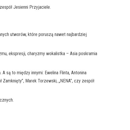
espół Jesienni Przyjaciele.
anych utworów, które poruszą nawet najbardziej
zmu, ekspresji, charyzmy wokalistka – Asia poskramia
 są to między innymi: Ewelina Flinta, Antonina
iał Zamknięty”, Marek Torzewski, „NENA”, czy zespół
ycznych.