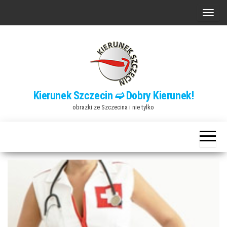
Przejdź
P
do
r
treści
z
e
ł
ą
Kierunek Szczecin ➫ Dobry Kierunek!
c
obrazki ze Szczecina i nie tylko
z
n
a
w
i
g
a
c