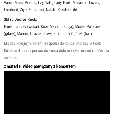
Varius Manx, Pectus, Łzy, Wilki, Lady Pank, Manaam, Urszula,
Lombard, Ziyo, Emigranci, Natalia Kukulska. itd.
Skład Doctor Rock:
Paula Jurczak (wokal), Kuba May (perkusja), Michał Panasiuk
(gitary), Marcin Jurczak (klawisze), Jacek Ogórek (bas)
Między kolejnymi setami zespołu i do końca imprezy Waldek
Kulpa umili czas i porwie do tańca dobrymi rytmami od rock’n’rolla
po latino
:: materiał video powiązany z koncertem