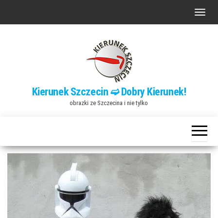
Przejdź
P
do
r
treści
z
e
ł
ą
Kierunek Szczecin ➫ Dobry Kierunek!
c
obrazki ze Szczecina i nie tylko
z
n
a
w
i
g
a
c