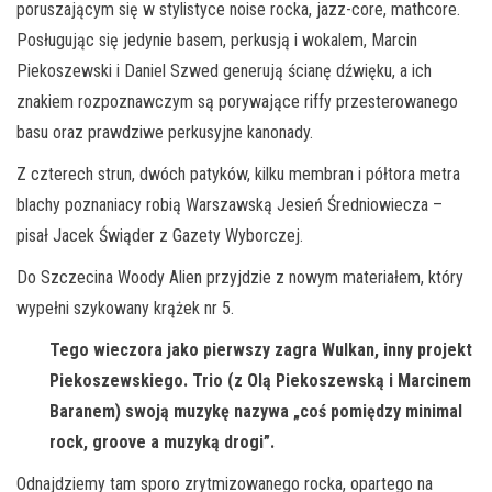
poruszającym się w stylistyce noise rocka, jazz-core, mathcore.
Posługując się jedynie basem, perkusją i wokalem, Marcin
Piekoszewski i Daniel Szwed generują ścianę dźwięku, a ich
znakiem rozpoznawczym są porywające riffy przesterowanego
basu oraz prawdziwe perkusyjne kanonady.
Z czterech strun, dwóch patyków, kilku membran i półtora metra
blachy poznaniacy robią Warszawską Jesień Średniowiecza –
pisał Jacek Świąder z Gazety Wyborczej.
Do Szczecina Woody Alien przyjdzie z nowym materiałem, który
wypełni szykowany krążek nr 5.
Tego wieczora jako pierwszy zagra Wulkan, inny projekt
Piekoszewskiego. Trio (z Olą Piekoszewską i Marcinem
Baranem) swoją muzykę nazywa „coś pomiędzy minimal
rock, groove a muzyką drogi”.
Odnajdziemy tam sporo zrytmizowanego rocka, opartego na