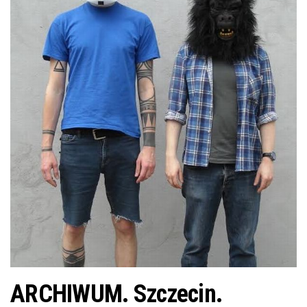
j
ę
ARCHIWUM. Szczecin.