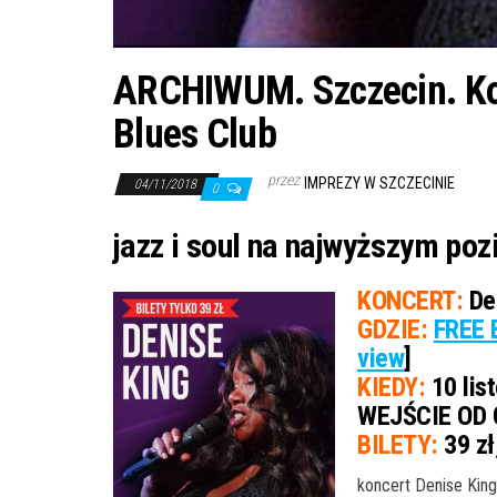
ARCHIWUM. Szczecin. Kon
Blues Club
przez
IMPREZY W SZCZECINIE
04/11/2018
0
jazz i soul na najwyższym po
KONCERT:
Den
GDZIE:
FREE 
view
]
KIEDY:
10 lis
WEJŚCIE OD 
BILETY:
39 zł
koncert Denise King