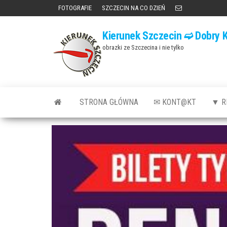
Przejdź
FOTOGRAFIE
SZCZECIN NA CO DZIEŃ
do
Kierunek Szczecin ➫ Dobry K
treści
obrazki ze Szczecina i nie tylko
STRONA GŁÓWNA
✉ KONT@KT
▼ R