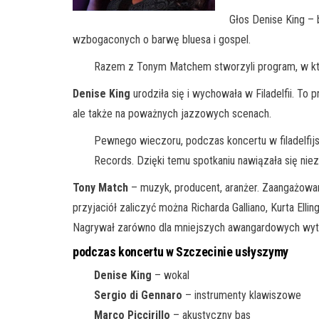
Głos Denise King – 
wzbogaconych o barwę bluesa i gospel.
Razem z Tonym Matchem stworzyli program, w któr
Denise King
urodziła się i wychowała w Filadelfii. To
ale także na poważnych jazzowych scenach.
Pewnego wieczoru, podczas koncertu w filadelfijsk
Records. Dzięki temu spotkaniu nawiązała się nie
Tony Match
– muzyk, producent, aranżer. Zaangażowany
przyjaciół zaliczyć można Richarda Galliano, Kurta El
Nagrywał zarówno dla mniejszych awangardowych wytwó
podczas koncertu w Szczecinie usłyszymy
Denise King
– wokal
Sergio di Gennaro
– instrumenty klawiszowe
Marco Piccirillo
– akustyczny bas