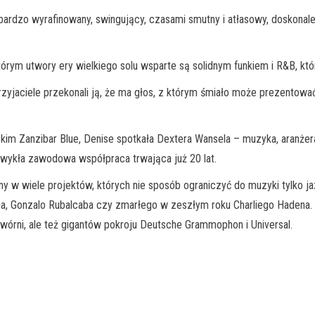
bardzo wyrafinowany, swingujący, czasami smutny i atłasowy, doskona
ym utwory ery wielkiego solu wsparte są solidnym funkiem i R&B, któ
 przyjaciele przekonali ją, że ma głos, z którym śmiało może prezento
im Zanzibar Blue, Denise spotkała Dextera Wansela – muzyka, aranżera, 
zwykła zawodowa współpraca trwająca już 20 lat.
 w wiele projektów, których nie sposób ograniczyć do muzyki tylko ja
linga, Gonzalo Rubalcaba czy zmarłego w zeszłym roku Charliego Hadena.
rni, ale też gigantów pokroju Deutsche Grammophon i Universal.