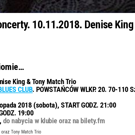
certy. 10.11.2018. Denise King 
ziomie…
ise King & Tony Match Trio
BLUES CLUB
. POWSTAŃCÓW WLKP. 20. 70-110 Sz
topada 2018 (sobota), START GODZ. 21:00
GODZ. 19:00
,
do nabycia w klubie oraz na bilety.fm
 oraz Tony Match Trio