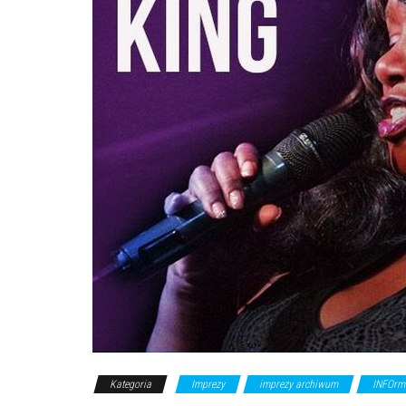
Kategoria
Imprezy
imprezy archiwum
INFOrm