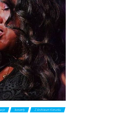
acje
koncerty
Z Archiwum Kierunku