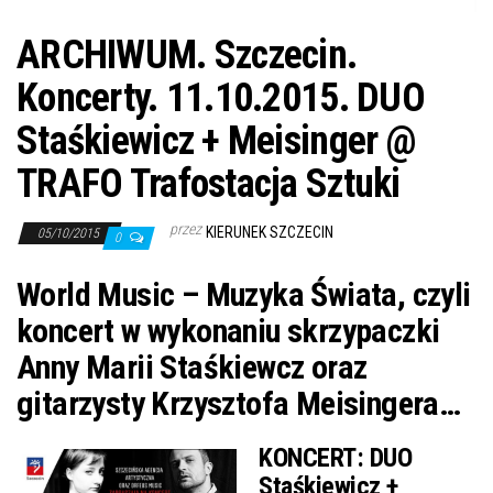
ARCHIWUM. Szczecin.
Koncerty. 11.10.2015. DUO
Staśkiewicz + Meisinger @
TRAFO Trafostacja Sztuki
przez
KIERUNEK SZCZECIN
05/10/2015
0
World Music – Muzyka Świata, czyli
koncert w wykonaniu skrzypaczki
Anny Marii Staśkiewcz oraz
gitarzysty Krzysztofa Meisingera…
KONCERT:
DUO
Staśkiewicz +