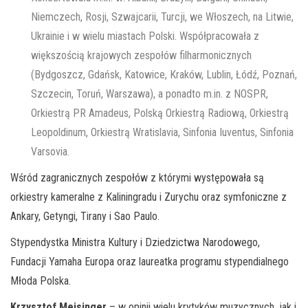
Niemczech, Rosji, Szwajcarii, Turcji, we Włoszech, na Litwie,
Ukrainie i w wielu miastach Polski. Współpracowała z
większością krajowych zespołów filharmonicznych
(Bydgoszcz, Gdańsk, Katowice, Kraków, Lublin, Łódź, Poznań,
Szczecin, Toruń, Warszawa), a ponadto m.in. z NOSPR,
Orkiestrą PR Amadeus, Polską Orkiestrą Radiową, Orkiestrą
Leopoldinum, Orkiestrą Wratislavia, Sinfonia Iuventus, Sinfonia
Varsovia.
Wśród zagranicznych zespołów z którymi występowała są
orkiestry kameralne z Kaliningradu i Zurychu oraz symfoniczne z
Ankary, Getyngi, Tirany i Sao Paulo.
Stypendystka Ministra Kultury i Dziedzictwa Narodowego,
Fundacji Yamaha Europa oraz laureatka programu stypendialnego
Młoda Polska.
Krzysztof Meisinger
– w opinii wielu krytyków muzycznych, jak i