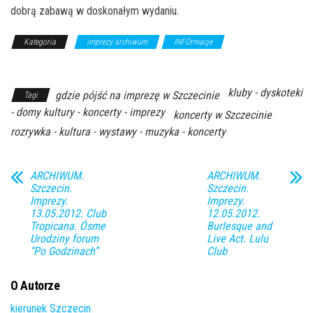
dobrą zabawą w doskonałym wydaniu.
Kategoria
imprezy archiwum
INFOrmacje
Z Archiwum
Kierunku
kluby - dyskoteki
gdzie pójść na imprezę w Szczecinie
Tagi
- domy kultury - koncerty - imprezy
koncerty w Szczecinie
rozrywka - kultura - wystawy - muzyka - koncerty
ARCHIWUM.
ARCHIWUM.
Szczecin.
Szczecin.
Imprezy.
Imprezy.
13.05.2012. Club
12.05.2012.
Tropicana. Ósme
Burlesque and
Urodziny forum
Live Act. Lulu
“Po Godzinach”
Club
O Autorze
kierunek Szczecin