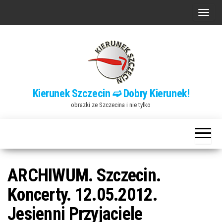
Przejdź
P
do
r
treści
z
e
ł
ą
Kierunek Szczecin ➫ Dobry Kierunek!
c
obrazki ze Szczecina i nie tylko
z
n
a
w
i
ARCHIWUM. Szczecin.
g
Koncerty. 12.05.2012.
a
Jesienni Przyjaciele
c