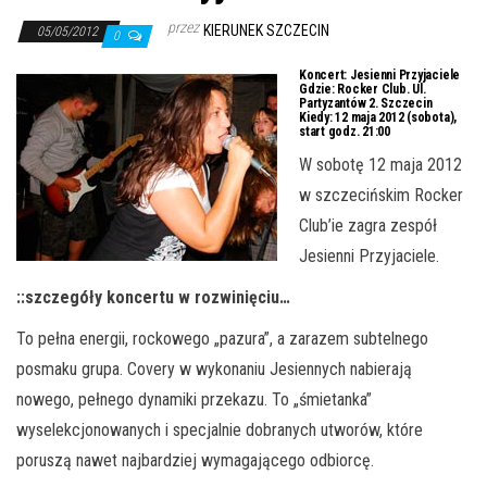
j
przez
KIERUNEK SZCZECIN
ę
05/05/2012
0
Koncert:
Jesienni Przyjaciele
Gdzie:
Rocker Club. Ul.
Partyzantów 2. Szczecin
Kiedy:
12 maja 2012 (sobota),
start godz. 21:00
W sobotę 12 maja 2012
w szczecińskim Rocker
Club’ie zagra zespół
Jesienni Przyjaciele.
::szczegóły koncertu w rozwinięciu…
To pełna energii, rockowego „pazura”, a zarazem subtelnego
posmaku grupa. Covery w wykonaniu Jesiennych nabierają
nowego, pełnego dynamiki przekazu. To „śmietanka”
wyselekcjonowanych i specjalnie dobranych utworów, które
poruszą nawet najbardziej wymagającego odbiorcę.