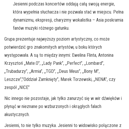
Jesienni podczas koncertów oddają całą swoją energie,
która wypełnia słuchacza i nie pozwala stać w miejscu. Pełna
dynamizmu, ekspresji, charyzmy wokalistka – Asia poskramia
fanów muzyki różnego gatunku.
Grupa prezentuje najwyższy poziom artystyczny, co może
potwierdzić gro znakomitych artystów, u boku których
występowała. A są to między innymi: Ewelina Flinta, Antonina
Krzysztoń „Mate.O”, „Lady Pank”, „Perfect”, „Lombard”,
„Trubadurzy”, „Armia”, „TGD”, „Deus Meus”, „Bony M”,
Leszcze”,”Oddział Zamknięty”, Marek Torzewski, „NENA”, czy
zespół „NICE”
Nic innego nie pozostaje, jak tylko zanurzyć się w wir dźwięków i
płynąć w nieznane po wzburzonych i okrągłych falach
akustycznych.
Jesienni, to nie tylko muzyka. Jesienni to widowisko połączone z