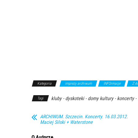
Kategoria
imprezy archiwum
INFOrmacje
Z A
kluby - dyskoteki - domy kultury - koncerty -
Tagi
ARCHIWUM. Szczecin. Koncerty. 16.03.2012.
Maciej Silski + Waterstone
O Autorze