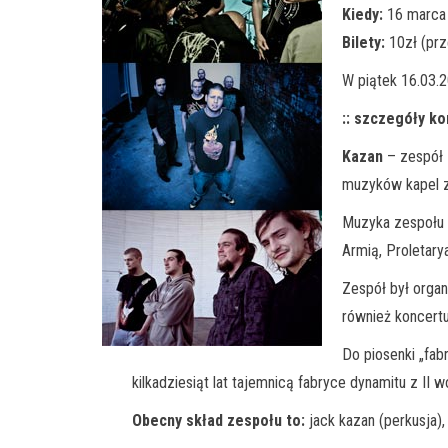
Kiedy:
16 marca 2
Bilety:
10zł (prz
W piątek 16.03.
:: szczegóły ko
Kazan
– zespół z
muzyków kapel z
Muzyka zespołu j
Armią, Proletary
Zespół był orga
również koncertu
Do piosenki „fab
kilkadziesiąt lat tajemnicą fabryce dynamitu z I
Obecny skład zespołu to:
jack kazan (perkusja), 