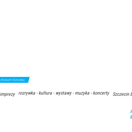
rchiwum Kierunku
rozrywka - kultura - wystawy - muzyka - koncerty
 imprezy
Szczecin b
A
&