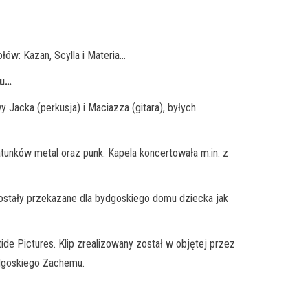
ów: Kazan, Scylla i Materia…
iu…
 Jacka (perkusja) i Maciazza (gitara), byłych
atunków metal oraz punk. Kapela koncertowała m.in. z
stały przekazane dla bydgoskiego domu dziecka jak
ide Pictures. Klip zrealizowany został w objętej przez
ydgoskiego Zachemu.