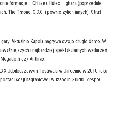
nie formacje – Chiave), Halec – gitara (poprzednie
, The Throne, O.D.C. i pewnie zylion innych), Struś –
 – gary. Aktualnie Kapela nagrywa swoje drugie demo. W
najważniejszych i najbardziej spektakularnych wydarzeń
, Megadeth czy Anthrax.
a XXX Jubileuszowym Festiwalu w Jarocinie w 2010 roku
ostaci sesji nagraniowej w Izabelin Studio. Zespół