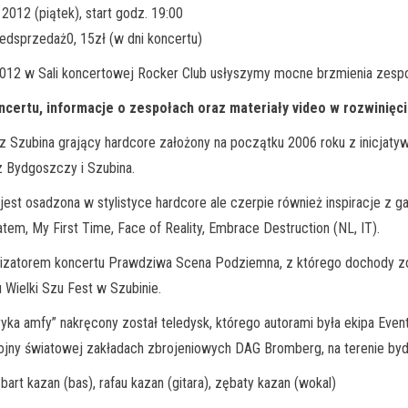
012 (piątek), start godz. 19:00
edsprzedaż0, 15zł (w dni koncertu)
2012 w Sali koncertowej Rocker Club usłyszymy mocne brzmienia zespoł
ncertu, informacje o zespołach oraz materiały video w rozwinięc
 Szubina grający hardcore założony na początku 2006 roku z inicjatywy
 Bydgoszczy i Szubina.
est osadzona w stylistyce hardcore ale czerpie również inspiracje z g
atem, My First Time, Face of Reality, Embrace Destruction (NL, IT).
nizatorem koncertu Prawdziwa Scena Podziemna, z którego dochody zo
 Wielki Szu Fest w Szubinie.
ryka amfy” nakręcony został teledysk, którego autorami była ekipa Event
I wojny światowej zakładach zbrojeniowych DAG Bromberg, na terenie b
bart kazan (bas), rafau kazan (gitara), zębaty kazan (wokal)