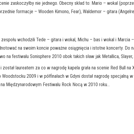
enie zaskoczyłby nie jednego. Obecny skład to: Mario – wokal (poprzed
zednie formacje – Wooden Kimono, Fear), Waldemor – gitara (Angelreich
d zespołu wchodzili Tede – gitara i wokal, Michu – bas i wokal i Marcia
odnotować na swoim koncie poważne osiągnięcia i istotne koncerty. Do 
o na festiwalu Sonisphere 2010 obok takich sław jak Metallica, Slayer
 i został laureatem za co w nagrodę kapela grała na scenie Red Bull n
o Woodstocku 2009 i w półfinałach w Gdyni dostał nagrodę specjalną w p
m na Międzynarodowym Festiwalu Rock Nocą w 2010 roku…