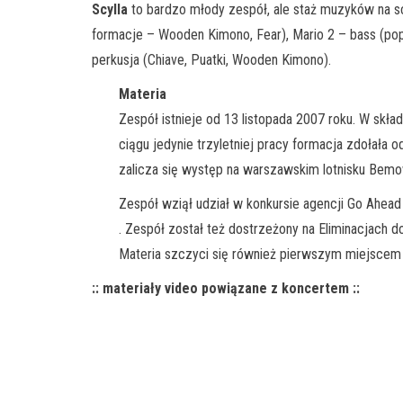
Scylla
to bardzo młody zespół, ale staż muzyków na sc
formacje – Wooden Kimono, Fear), Mario 2 – bass (popr
perkusja (Chiave, Puatki, Wooden Kimono).
Materia
Zespół istnieje od 13 listopada 2007 roku. W skła
ciągu jedynie trzyletniej pracy formacja zdołała 
zalicza się występ na warszawskim lotnisku Bemow
Zespół wziął udział w konkursie agencji Go Ahead
. Zespół został też dostrzeżony na Eliminacjach d
Materia szczyci się również pierwszym miejsce
:: materiały video powiązane z koncertem ::