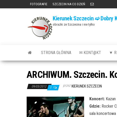
Przejdź
FOTOGRAFIE
SZCZECIN NA CO DZIEŃ
do
Kierunek Szczecin ➫ Dobry K
treści
obrazki ze Szczecina i nie tylko
STRONA GŁÓWNA
✉ KONT@KT
▼ R
ARCHIWUM. Szczecin. Kon
przez
KIERUNEK SZCZECIN
09/03/2012
0
Koncert:
Kazan +
Gdzie:
Rocker Cl
sala koncertowa