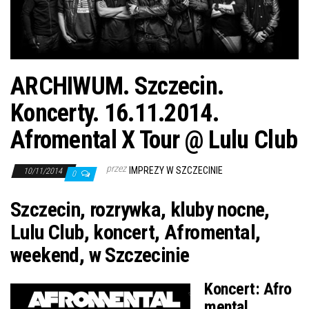
j
ę
ARCHIWUM. Szczecin.
Koncerty. 16.11.2014.
Afromental X Tour @ Lulu Club
przez
IMPREZY W SZCZECINIE
10/11/2014
0
Szczecin, rozrywka, kluby nocne,
Lulu Club, koncert, Afromental,
weekend, w Szczecinie
Koncert:
Afro
mental