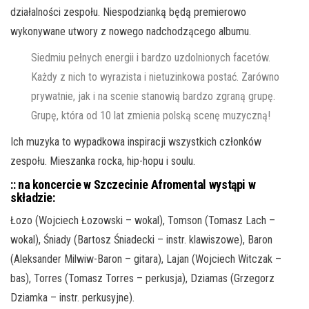
działalności zespołu. Niespodzianką będą premierowo
wykonywane utwory z nowego nadchodzącego albumu.
Siedmiu pełnych energii i bardzo uzdolnionych facetów.
Każdy z nich to wyrazista i nietuzinkowa postać. Zarówno
prywatnie, jak i na scenie stanowią bardzo zgraną grupę.
Grupę, która od 10 lat zmienia polską scenę muzyczną!
Ich muzyka to wypadkowa inspiracji wszystkich członków
zespołu. Mieszanka rocka, hip-hopu i soulu.
:: na koncercie w Szczecinie Afromental wystąpi w
składzie:
Łozo (Wojciech Łozowski – wokal), Tomson (Tomasz Lach –
wokal), Śniady (Bartosz Śniadecki – instr. klawiszowe), Baron
(Aleksander Milwiw-Baron – gitara), Lajan (Wojciech Witczak –
bas), Torres (Tomasz Torres – perkusja), Dziamas (Grzegorz
Dziamka – instr. perkusyjne).