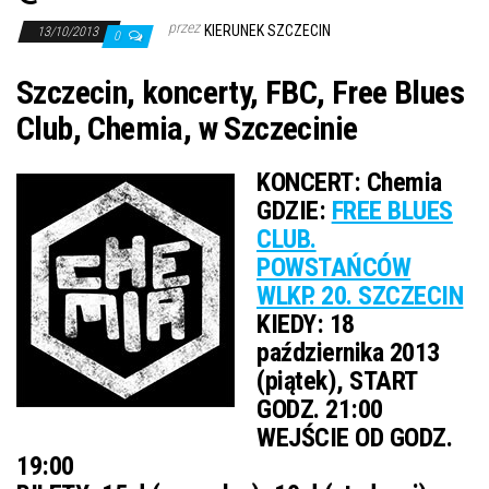
j
przez
KIERUNEK SZCZECIN
ę
13/10/2013
0
Szczecin, koncerty, FBC, Free Blues
Club, Chemia, w Szczecinie
KONCERT:
Chemia
GDZIE:
FREE BLUES
CLUB.
POWSTAŃCÓW
WLKP. 20. SZCZECIN
KIEDY:
18
października 2013
(piątek), START
GODZ. 21:00
WEJŚCIE OD GODZ.
19:00