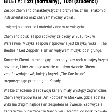
BILETY:
15zł (normalny), 10zł (studenci)
Zespół Chemia to charakterystyczne brzmienie, znani i znakomici
instrumentaliści oraz charyzmatyczny wokal…
:: więcej o koncercie i materiał video w rozwinięciu…
Chemia to polski zespół rockowy założony w 2010 roku w
Warszawie. Muzyka zespołu inspirowana jest klasyką rocka – The
Beatles / Led Zeppelin z silnym wpływem muzyki post grunge.
Koncerty Chemii to melodyjny i energetyczny rock na najwyższym
poziomie, który znajduje uznanie na całym świecie. Obecnie
zespół wydaje swój kolejny krążek „The One Inside”
rozpoczynając promocję od Kanady.
Wielkie znaczenie dla rozwoju kariery miały występy zagraniczne.
Chemia występowała na „Art Football” w Moskwie, gdzie została
wybrana drugim najlepszym zespołem na Świecie. Zachwycała
zagraniczną publiczność w Vancouver i Toronto, co poskutkowało