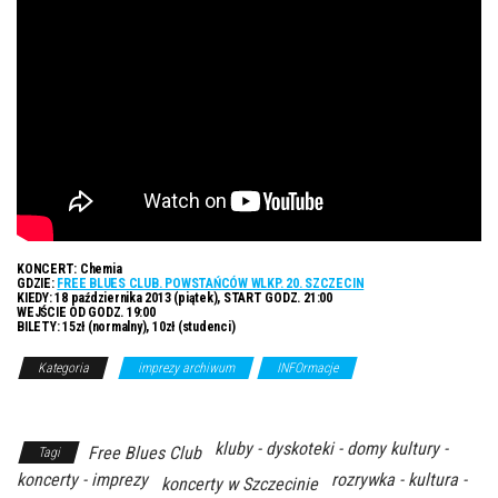
KONCERT:
Chemia
GDZIE:
FREE BLUES CLUB. POWSTAŃCÓW WLKP. 20. SZCZECIN
KIEDY:
18 października 2013 (piątek), START GODZ. 21:00
WEJŚCIE OD GODZ. 19:00
BILETY:
15zł (normalny), 10zł (studenci)
Kategoria
imprezy archiwum
INFOrmacje
Z Archiwum
Kierunku
kluby - dyskoteki - domy kultury -
Free Blues Club
Tagi
koncerty - imprezy
rozrywka - kultura -
koncerty w Szczecinie