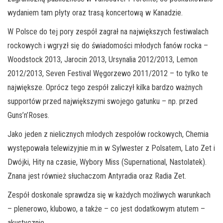
wydaniem tam płyty oraz trasą koncertową w Kanadzie.
W Polsce do tej pory zespół zagrał na największych festiwalach
rockowych i wgryzł się do świadomości młodych fanów rocka –
Woodstock 2013, Jarocin 2013, Ursynalia 2012/2013, Lemon
2012/2013, Seven Festival Węgorzewo 2011/2012 – to tylko te
największe. Oprócz tego zespół zaliczył kilka bardzo ważnych
supportów przed największymi swojego gatunku – np. przed
Guns’n’Roses.
Jako jeden z nielicznych młodych zespołów rockowych, Chemia
występowała telewizyjnie m.in w Sylwester z Polsatem, Lato Zet i
Dwójki, Hity na czasie, Wybory Miss (Supernational, Nastolatek).
Znana jest również słuchaczom Antyradia oraz Radia Zet.
Zespół doskonale sprawdza się w każdych możliwych warunkach
– plenerowo, klubowo, a także – co jest dodatkowym atutem –
akustycznie.