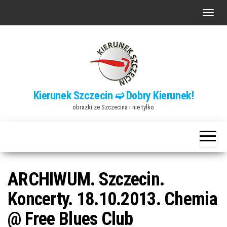
Przejdź
P
do
r
treści
z
e
ł
ą
Kierunek Szczecin ➫ Dobry Kierunek!
c
obrazki ze Szczecina i nie tylko
z
n
a
w
i
ARCHIWUM. Szczecin.
g
Koncerty. 18.10.2013. Chemia
a
@ Free Blues Club
c