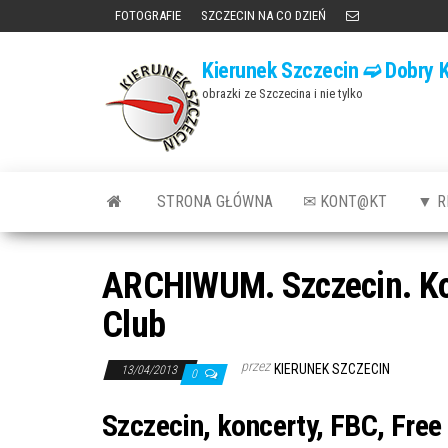
Przejdź
FOTOGRAFIE
SZCZECIN NA CO DZIEŃ
do
Kierunek Szczecin ➫ Dobry K
treści
obrazki ze Szczecina i nie tylko
STRONA GŁÓWNA
✉ KONT@KT
▼ R
ARCHIWUM. Szczecin. Kon
Club
przez
KIERUNEK SZCZECIN
13/04/2013
0
Szczecin, koncerty, FBC, Free 