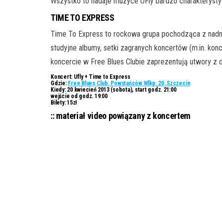
Wszystko to nadaje muzyce UFly bardzo charakteryst
TIME TO EXPRESS
Time To Express to rockowa grupa pochodząca z nadm
studyjne albumy, setki zagranych koncertów (m.in. ko
koncercie w Free Blues Clubie zaprezentują utwory z de
Koncert:
Ufly + Time to Express
Gdzie:
Free Blues Club. Powstańców Wlkp. 20. Szczecin
Kiedy:
20 kwiecień 2013 (sobota), start godz. 21:00
wejście od godz. 19:00
Bilety:
15zł
:: materiał video powiązany z koncertem