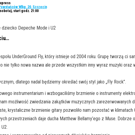
Express
 Powstańców Wlkp. 20. Szczecin
sobota), start godz. 21:00
ne dziecko Depeche Mode i U2
ęciu…
społu UnderGround Fly, który istnieje od 2004 roku. Grupę tworzą ci s
y to nie tylko nowa nazwa ale przede wszystkim inny wyraz muzyki oraz
znym, dlatego nadal będziemy określać swój styl jako „Fly Rock”.
owego instrumentarium i wzbogaciliśmy brzmienie o instrumenty elekt
ły nam możliwość zwiedzania zakątków muzycznych zarezerwowanych 
amiaste, krystaliczne brzmienie gitary pozwoliło nam pozostać w klimata
wych przestrzeniach daje ducha Matthew Bellamy’ego z Muse. Dobrze o
 U2.