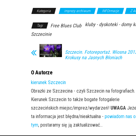
Kategoria
imprezy archiwum
INFOrmacje
Z A
kluby - dyskoteki - domy k
Free Blues Club
Tagi
Szczecinie
Szczecin. Fotoreportaż. Wiosna 201
Krokusy na Jasnych Błoniach
O Autorze
kierunek Szczecin
Obrazki ze Szczecina - czyli Szczecin na fotografiach.
Kierunek Szczecin to także bogate fotogalerie
szczecińskich miejsc/imprez/wydarzeń!
UWAGA
Jeże
ta informacja jest błędna/nieaktualna -
powiadom nas o
tym
, postaramy się ją zaktualizować...