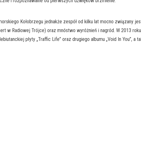
yczne i rozpoznawalne od pierwszych dźwięków brzmienie.
orskiego Kołobrzegu jednakże zespół od kilku lat mocno związany je
ncert w Radiowej Trójce) oraz mnóstwo wyróżnień i nagród. W 2013 rok
biutanckiej płyty „Traffic Life” oraz drugiego albumu „Void In You”, a 