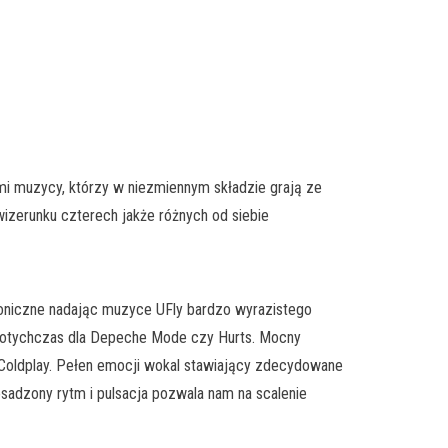
ami muzycy, którzy w niezmiennym składzie grają ze
 wizerunku czterech jakże różnych od siebie
roniczne nadając muzyce UFly bardzo wyrazistego
dotychczas dla Depeche Mode czy Hurts. Mocny
ch Coldplay. Pełen emocji wokal stawiający zdecydowane
sadzony rytm i pulsacja pozwala nam na scalenie