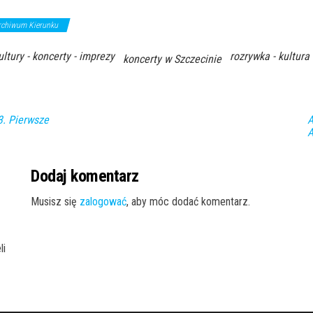
rchiwum Kierunku
ultury - koncerty - imprezy
rozrywka - kultura
koncerty w Szczecinie
3. Pierwsze
A
A
Dodaj komentarz
Musisz się
zalogować
, aby móc dodać komentarz.
li