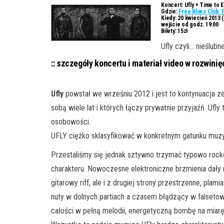
Koncert:
Ufly + Time to 
Gdzie:
Free Blues Club.
Kiedy:
20 kwiecień 2013 (
wejście od godz. 19:00
Bilety:
15zł
Ufly czyli… nieślub
:: szczegóły koncertu i materiał video w rozwini
Ufly
powstał we wrześniu 2012 i jest to kontynuacja ze
sobą wiele lat i których łączy prywatnie przyjaźń. Ufl
osobowości.
UFLY ciężko sklasyfikować w konkretnym gatunku muzyc
Przestaliśmy się jednak sztywno trzymać typowo rock
charakteru. Nowoczesne elektroniczne brzmienia da
gitarowy riff, ale i z drugiej strony przestrzenne, pl
nuty w dolnych partiach a czasem błądzący w falseto
całości w pełną melodii, energetyczną bombę na miarę