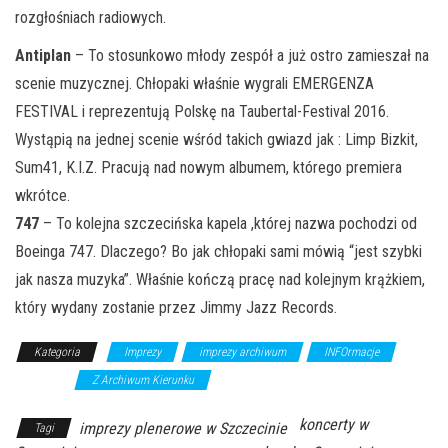
rozgłośniach radiowych.
Antiplan
– To stosunkowo młody zespół a już ostro zamieszał na
scenie muzycznej. Chłopaki właśnie wygrali EMERGENZA
FESTIVAL i reprezentują Polskę na Taubertal-Festival 2016.
Wystąpią na jednej scenie wśród takich gwiazd jak : Limp Bizkit,
Sum41, K.I.Z. Pracują nad nowym albumem, którego premiera
wkrótce.
747
– To kolejna szczecińska kapela ,której nazwa pochodzi od
Boeinga 747. Dlaczego? Bo jak chłopaki sami mówią “jest szybki
jak nasza muzyka”. Właśnie kończą pracę nad kolejnym krążkiem,
który wydany zostanie przez Jimmy Jazz Records.
Kategoria
Imprezy
imprezy archiwum
INFOrmacje
koncerty
Z Archiwum Kierunku
koncerty w
imprezy plenerowe w Szczecinie
Tagi