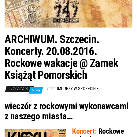
j
ę
ARCHIWUM. Szczecin.
Koncerty. 20.08.2016.
Rockowe wakacje @ Zamek
Książąt Pomorskich
przez
IMPREZY W SZCZECINIE
17/08/2016
0
wieczór z rockowymi wykonawcami
z naszego miasta…
Koncert:
Rockowe