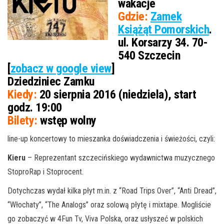
wakacje
Gdzie:
Zamek
Książąt Pomorskich
.
ul. Korsarzy 34. 70-
540 Szczecin
[
zobacz w google view
]
Dziedziniec Zamku
Kiedy:
20 sierpnia 2016 (niedziela), start
godz. 19:00
Bilety:
wstęp wolny
line-up koncertowy to mieszanka doświadczenia i świeżości, czyli:
Kieru
– Reprezentant szczecińskiego wydawnictwa muzycznego
StoproRap i Stoprocent.
Dotychczas wydał kilka płyt m.in. z “Road Trips Over”, “Anti Dread”,
“Włochaty”, “The Analogs” oraz solową płytę i mixtape. Mogliście
go zobaczyć w 4Fun Tv, Viva Polska, oraz usłyszeć w polskich