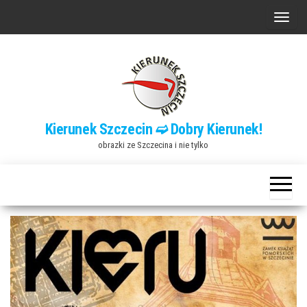
Przejdź
P
do
r
treści
z
e
ł
ą
Kierunek Szczecin ➫ Dobry Kierunek!
c
obrazki ze Szczecina i nie tylko
z
n
a
w
i
g
a
c