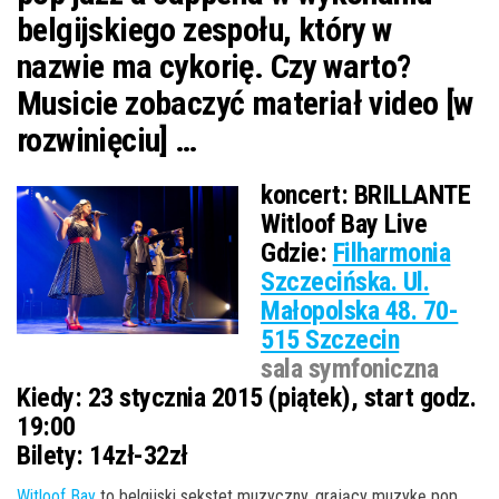
belgijskiego zespołu, który w
nazwie ma cykorię. Czy warto?
Musicie zobaczyć materiał video [w
rozwinięciu] …
koncert:
BRILLANTE
Witloof Bay Live
Gdzie:
Filharmonia
Szczecińska. Ul.
Małopolska 48. 70-
515 Szczecin
sala symfoniczna
Kiedy:
23 stycznia 2015 (piątek), start godz.
19:00
Bilety:
14zł-32zł
Witloof Bay
to belgijski sekstet muzyczny, grający muzykę pop