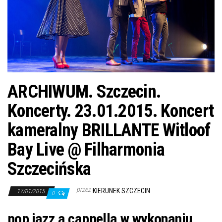
j
ę
ARCHIWUM. Szczecin.
Koncerty. 23.01.2015. Koncert
kameralny BRILLANTE Witloof
Bay Live @ Filharmonia
Szczecińska
przez
KIERUNEK SZCZECIN
17/01/2015
0
pop jazz a cappella w wykonaniu