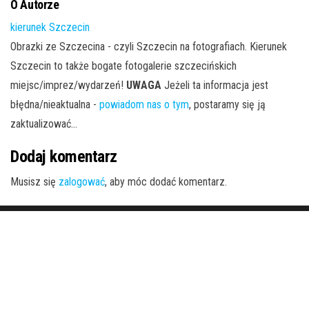
O Autorze
kierunek Szczecin
Obrazki ze Szczecina - czyli Szczecin na fotografiach. Kierunek
Szczecin to także bogate fotogalerie szczecińskich
miejsc/imprez/wydarzeń!
UWAGA
Jeżeli ta informacja jest
błędna/nieaktualna -
powiadom nas o tym
, postaramy się ją
zaktualizować...
Dodaj komentarz
Musisz się
zalogować
, aby móc dodać komentarz.
Dumnie wspierane przez
WordPress
|
Motyw:
Envo Magazine