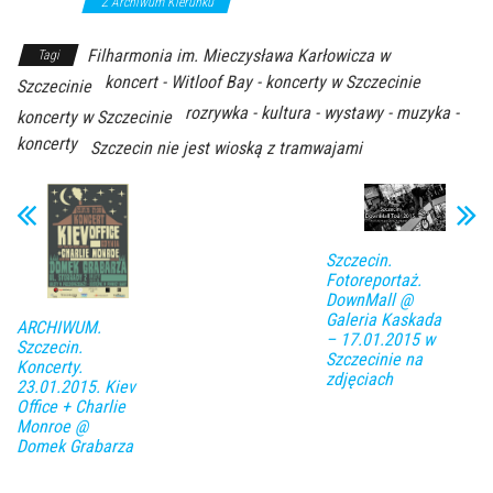
koncerty
Z Archiwum Kierunku
Filharmonia im. Mieczysława Karłowicza w
Tagi
koncert - Witloof Bay - koncerty w Szczecinie
Szczecinie
rozrywka - kultura - wystawy - muzyka -
koncerty w Szczecinie
koncerty
Szczecin nie jest wioską z tramwajami
Szczecin.
Fotoreportaż.
DownMall @
Galeria Kaskada
ARCHIWUM.
– 17.01.2015 w
Szczecin.
Szczecinie na
Koncerty.
zdjęciach
23.01.2015. Kiev
Office + Charlie
Monroe @
Domek Grabarza