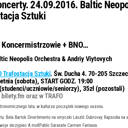
certy. 24.09.2016. Baltic Neopo
tacja Sztuki
cy Koncermistrzowie + BNO…
tic Neopolis Orchestra & Andriy Viytovych
 Trafostacja Sztuki
. Św. Ducha 4. 70-205 Szczeci
etnia (sobota), START GODZ. 19:00
(studenci/uczniowie/seniorzy), 35zł (pozostali)
 bilety.fm oraz w TRAFO
stronomicznego lata, w kulturze początek nowego sezonu.
tu: Bela Bartok Divertimento na smyczki László Dubrovay Rapsodia na 
dwoje skrzypiec A mollPablo Sarasate Carmen Fantasia.