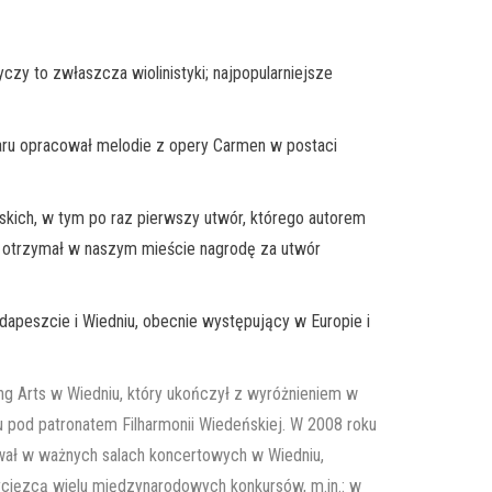
czy to zwłaszcza wiolinistyki; najpopularniejsze
uaru opracował melodie z opery Carmen w postaci
kich, w tym po raz pierwszy utwór, którego autorem
i; otrzymał w naszym mieście nagrodę za utwór
apeszcie i Wiedniu, obecnie występujący w Europie i
ing Arts w Wiedniu, który ukończył z wyróżnieniem w
gau pod patronatem Filharmonii Wiedeńskiej. W 2008 roku
pował w ważnych salach koncertowych w Wiedniu,
wycięzcą wielu międzynarodowych konkursów, m.in.: w