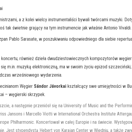
ai
strzami, a z kolei wielcy instrumentaliści bywali twórcami muzyki. Doty
tak świetnie grający na tym instrumencie jak właśnie Antonio Vivaldi.
iszpan Pablo Sarasate, w poszukiwaniu odpowiedniego dla siebie repert
 koncertu; również dzieła dwudziestowiecznych kompozytorów węgiers
y się m.in. muzyką elektroniczną, ma w swoim życiu epizod szczecińsk
dczas wrześniowego wydarzenia.
zecinianom Węgier
Sándor Jávorkai
kształcący swe umiejętności w Bud
kai – węgierski skrzypek.
zcie, a następnie przeniósł się na University of Music and the Perform
iss Jansons i Marcello Viotti w International Orchestra Institute Atter
Europe Philharmonic. Koncertował w całej Europie i na świecie. Wystę
nie. Jest stypendystą Hebert von Karajan Center w Wiedniu, a także z