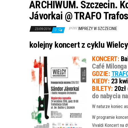
ARCHIWUM. Szczecin. Kon
Jávorkai @ TRAFO Trafos
przez
IMPREZY W SZCZECINIE
23/09/2016
0
kolejny koncert z cyklu Wiel
KONCERT:
Bal
Café Milonga
GDZIE:
TRAFO
KIEDY:
23 kwi
BILETY:
20zł 
do nabycia na
W naturze koniec a
W programie koncer
Vivaldi Koncert na 