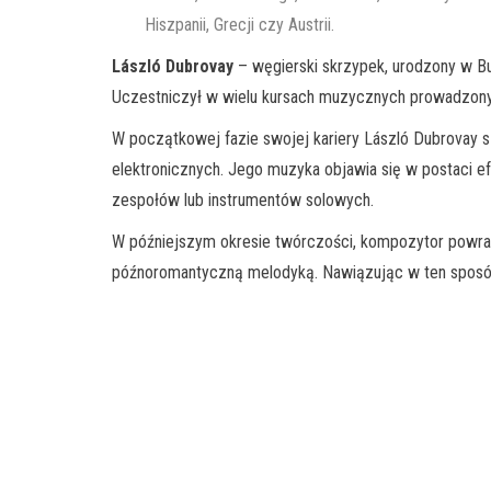
Hiszpanii, Grecji czy Austrii.
László Dubrovay
– węgierski skrzypek, urodzony w Bu
Uczestniczył w wielu kursach muzycznych prowadzonyc
W początkowej fazie swojej kariery László Dubrovay 
elektronicznych. Jego muzyka objawia się w postaci e
zespołów lub instrumentów solowych.
W późniejszym okresie twórczości, kompozytor powrac
późnoromantyczną melodyką. Nawiązując w ten sposób 