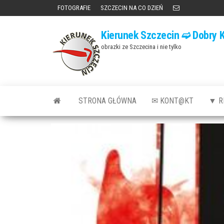
Przejdź
FOTOGRAFIE
SZCZECIN NA CO DZIEŃ
do
Kierunek Szczecin ➫ Dobry K
treści
obrazki ze Szczecina i nie tylko
STRONA GŁÓWNA
✉ KONT@KT
▼ R