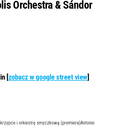
lis Orchestra & Sándor
n [
zobacz w google street view
]
skrzypce i orkiestrę smyczkową (premiera)Antonio