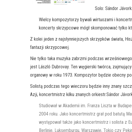
Solo: Sándor Jávork
Wielcy kompozytorzy bywali wirtuozami i koncertmi
koncerty skrzypcowe mógł skomponować tylko ktoś 
Z kolei jeden z najsłynniejszych skrzypków świata, H
fantazji skrzypcowej.
Nie tylko taka muzyka zabrzmi podczas wrześniowego
jest László Dubrovay. Ten węgierski twórca, zajmując
organowy w roku 1973. Kompozytor będzie obecny po
Solistą podczas tego wieczoru będzie inny znany szc
Azji, koncertmistrz kilku znanych orkiestr.Sándor Jávor
Studiował w Akademii im. Franza Liszta w Budapes
2004 roku. Jako koncertmistrz grał pod batutą Mar
występował także jako koncertmistrz i solista z 
Berlinie, Luksemburgu, Warszawie, Tokio czy Peki