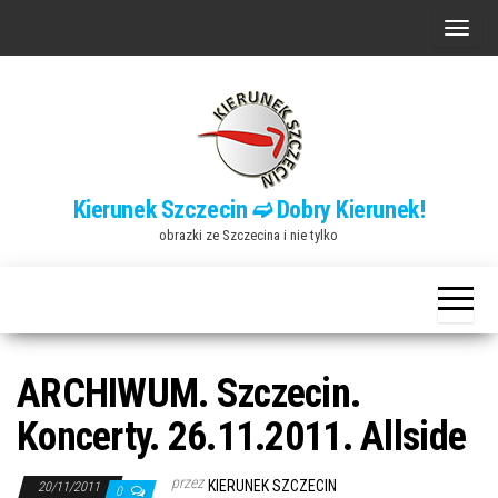
Przejdź
P
do
r
treści
z
e
ł
ą
Kierunek Szczecin ➫ Dobry Kierunek!
c
obrazki ze Szczecina i nie tylko
z
n
a
w
i
ARCHIWUM. Szczecin.
g
Koncerty. 26.11.2011. Allside
a
c
przez
KIERUNEK SZCZECIN
20/11/2011
0