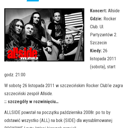
j
ę
Koncert:
Allside
Gdzie:
Rocker
Club. Ul.
Partyzantów 2.
Szczecin
Kiedy:
26
listopada 2011
(sobota), start
godz. 21:00
W sobotę 26 listopada 2011 w szczecińskim Rocker Club’ie zagra
szczeciński zespół Allside.
:: szczegóły w rozwinięciu…
ALLSIDE powstał na początku października 2008r. po to by
odstawić wszystko (ALL) na bok (SIDE) dla wysublimowanej