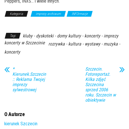
Peppers, INXS… i wiele innych.
Kategoria
imprezy archiwum
INFOrmacje
Z Archiwum
Kierunku
kluby - dyskoteki - domy kultury - koncerty - imprezy
Tagi
koncerty w Szczecinie
rozrywka - kultura - wystawy - muzyka -
koncerty
*
Szczecin.
Kierunek.Szczecin
Fotoreportaż.
:: Reklama Twojej
Kilka zdjęć
imprezy
Szczecina
sylwestrowej
sprzed 2006
roku. Szczecin w
obiektywie
O Autorze
kierunek Szczecin