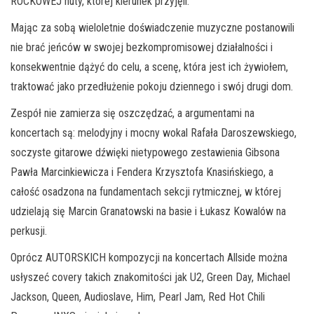
ROCKOWEJ nuty, której kierunek przyjęli.
Mając za sobą wieloletnie doświadczenie muzyczne postanowili
nie brać jeńców w swojej bezkompromisowej działalności i
konsekwentnie dążyć do celu, a scenę, która jest ich żywiołem,
traktować jako przedłużenie pokoju dziennego i swój drugi dom.
Zespół nie zamierza się oszczędzać, a argumentami na
koncertach są: melodyjny i mocny wokal Rafała Daroszewskiego,
soczyste gitarowe dźwięki nietypowego zestawienia Gibsona
Pawła Marcinkiewicza i Fendera Krzysztofa Knasińskiego, a
całość osadzona na fundamentach sekcji rytmicznej, w której
udzielają się Marcin Granatowski na basie i Łukasz Kowalów na
perkusji.
Oprócz AUTORSKICH kompozycji na koncertach Allside można
usłyszeć covery takich znakomitości jak U2, Green Day, Michael
Jackson, Queen, Audioslave, Him, Pearl Jam, Red Hot Chili