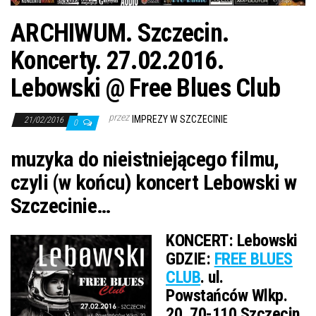
ARCHIWUM. Szczecin.
Koncerty. 27.02.2016.
Lebowski @ Free Blues Club
przez
IMPREZY W SZCZECINIE
21/02/2016
0
muzyka do nieistniejącego filmu,
czyli (w końcu) koncert Lebowski w
Szczecinie…
KONCERT:
Lebowski
GDZIE:
FREE BLUES
CLUB
. ul.
Powstańców Wlkp.
20. 70-110 Szczecin