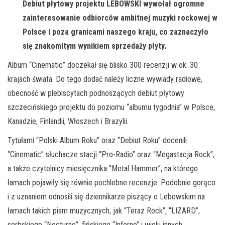
Debiut płytowy projektu LEBOWSKI wywołał ogromne
zainteresowanie odbiorców ambitnej muzyki rockowej w
Polsce i poza granicami naszego kraju, co zaznaczyło
się znakomitym wynikiem sprzedaży płyty.
Album “Cinematic” doczekał się blisko 300 recenzji w ok. 30
krajach świata. Do tego dodać należy liczne wywiady radiowe,
obecność w plebiscytach podnoszących debiut płytowy
szczecińskiego projektu do poziomu “albumu tygodnia” w Polsce,
Kanadzie, Finlandii, Włoszech i Brazylii.
Tytułami “Polski Album Roku” oraz “Debiut Roku” docenili
“Cinematic” słuchacze stacji “Pro-Radio” oraz “Megastacja Rock”,
a także czytelnicy miesięcznika “Metal Hammer”, na którego
łamach pojawiły się równie pochlebne recenzje. Podobnie gorąco
i z uznaniem odnosili się dziennikarze piszący o Lebowskim na
łamach takich pism muzycznych, jak “Teraz Rock”, “LIZARD”,
serbskiego “Nocturne”, fińskiego “Inferno” i wielu innych.