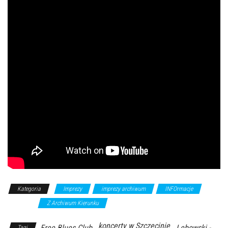
Kategoria
Imprezy
imprezy archiwum
INFOrmacje
koncerty
Z Archiwum Kierunku
koncerty w Szczecinie
Free Blues Club
Lebowski -
Tagi