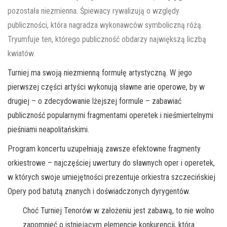
pozostała niezmienna. Śpiewacy rywalizują o względy
publiczności, która nagradza wykonawców symboliczną różą.
Tryumfuje ten, którego publiczność obdarzy największą liczbą
kwiatów.
Turniej ma swoją niezmienną formułę artystyczną. W jego
pierwszej części artyści wykonują sławne arie operowe, by w
drugiej – o zdecydowanie lżejszej formule – zabawiać
publiczność popularnymi fragmentami operetek i nieśmiertelnymi
pieśniami neapolitańskimi.
Program koncertu uzupełniają zawsze efektowne fragmenty
orkiestrowe – najczęściej uwertury do sławnych oper i operetek,
w których swoje umiejętności prezentuje orkiestra szczecińskiej
Opery pod batutą znanych i doświadczonych dyrygentów.
Choć Turniej Tenorów w założeniu jest zabawą, to nie wolno
zapomnieć o istniejącym elemencie konkurencji, która