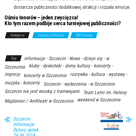
dostarcza publiczności dodatkowej atrakcji i rozpala emocje.
Ośmiu tenorów – jeden zwycięzca!
Kto tym razem podbije serca turniejowej publiczności?
Kategoria
imprezy archiwum
INFOrmacje
Z Archiwum
Kierunku
informacje - Szczecin - News - dzieje się - w
Tagi
kluby - dyskoteki - domy kultury - koncerty -
Szczecinie
imprezy
rozrywka - kultura - wystawy -
koncerty w Szczecinie
muzyka - koncerty
Szczecin - wydarzenia - w Szczecinie
Szczecin nie jest wioską z tramwajami
Teatr Letni im. Heleny
weekend w Szczecinie
Majdaniec / Amfiteatr w Szczecinie
Szczecin.
Informacje.
Dyżury aptek.
24.06.2014.