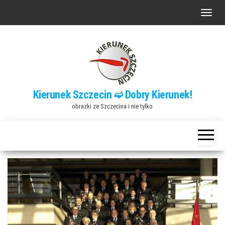
Przejdź
P
do
r
treści
z
e
ł
ą
Kierunek Szczecin ➫ Dobry Kierunek!
c
obrazki ze Szczecina i nie tylko
z
n
a
w
i
g
a
c