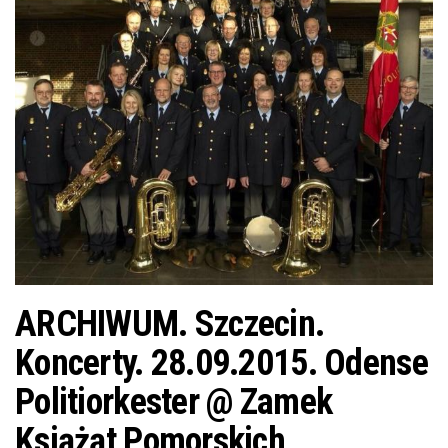
j
ę
ARCHIWUM. Szczecin.
Koncerty. 28.09.2015. Odense
Politiorkester @ Zamek
Książąt Pomorskich