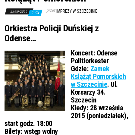
przez
IMPREZY W SZCZECINIE
23/09/2015
0
Orkiestra Policji Duńskiej z
Odense…
Koncert:
Odense
Politiorkester
Gdzie:
Zamek
Książąt Pomorskich
w Szczecinie
. Ul.
Korsarzy 34.
Szczecin
Kiedy:
28 września
2015 (poniedziałek),
start godz. 18:00
Bilety:
wstęp wolny