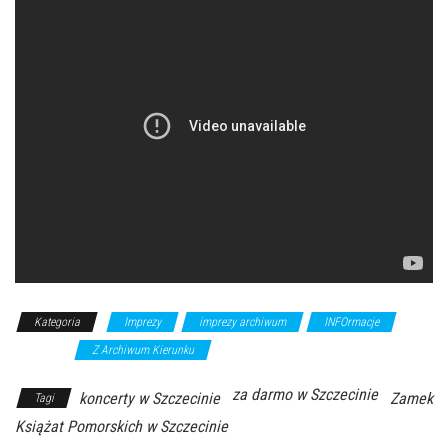
Kategoria
Imprezy
imprezy archiwum
INFOrmacje
koncerty
Z Archiwum Kierunku
za darmo w Szczecinie
koncerty w Szczecinie
Zamek
Tagi
Książat Pomorskich w Szczecinie