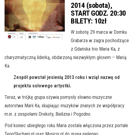
2014 (sobota),
START GODZ. 20:30
BILETY:
10zł
W sobotę 29 marca w Domku
Grabarza w zagra pochodzące
z Gdańska trio Maria Ka, z
charyzmatyczną liderką, obdarzoną niezwykłym głosem – Marią
Ka.
Zespół powstał jesienią 2013 roku i wziął nazwę od
projektu solowego artystki.
Teraz, w trójkę grupa ożywia pomysły słowno-muzyczne
autorstwa Marii Ka, skupiając muzyków znanych ze współpracy
m.in. z zespołami Drekoty, Bielizna i Pogodno.
Pod koniec ubiegłego roku Maria została włączona przez portale
TegoSlucham.pl oraz Musicis.pl do grona najlepiej