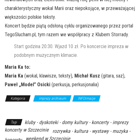
charakterystyczny wokal Marii oraz niepokojące, w przeważającej
większości polskie teksty.
Koncert będzie piątą odsłoną cyklu organizowanego przez portal
TegoSlucham.pl, tym razem we współpracy z Klubem Storrady.
Start godzina 20:30. Wjazd 10 zł. Po koncercie impreza w
podobnym muzycznym klimacie.
Maria Ka to:
Maria Ka
(wokal, klawisze, teksty),
Michał Kusz
(gitara, saz),
Paweł „Model” Osicki
(perkusja, perkusjonalia)
Kategoria
imprezy archiwum
INFOrmacje
Z Archiwum
Kierunku
kluby - dyskoteki - domy kultury - koncerty - imprezy
Tagi
koncerty w Szczecinie
rozrywka - kultura - wystawy - muzyka -
weekend w Szczecinie
koncerty