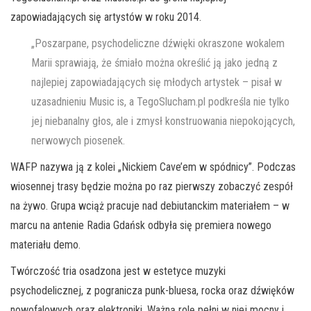
zapowiadających się artystów w roku 2014.
„Poszarpane, psychodeliczne dźwięki okraszone wokalem
Marii sprawiają, że śmiało można określić ją jako jedną z
najlepiej zapowiadających się młodych artystek – pisał w
uzasadnieniu Music is, a TegoSlucham.pl podkreśla nie tylko
jej niebanalny głos, ale i zmysł konstruowania niepokojących,
nerwowych piosenek.
WAFP nazywa ją z kolei „Nickiem Cave’em w spódnicy”. Podczas
wiosennej trasy będzie można po raz pierwszy zobaczyć zespół
na żywo. Grupa wciąż pracuje nad debiutanckim materiałem – w
marcu na antenie Radia Gdańsk odbyła się premiera nowego
materiału demo.
Twórczość tria osadzona jest w estetyce muzyki
psychodelicznej, z pogranicza punk-bluesa, rocka oraz dźwięków
nowofalowych oraz elektroniki. Ważną rolę pełni w niej mocny i