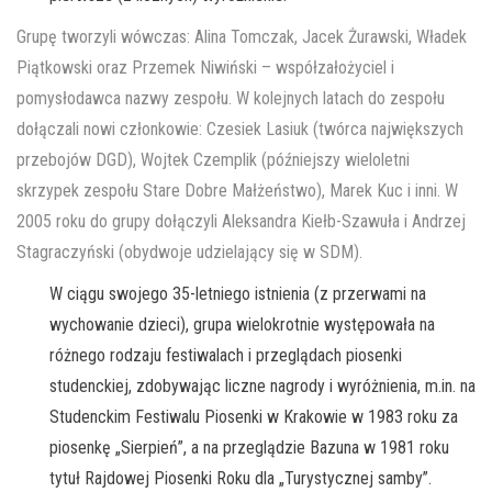
Grupę tworzyli wówczas: Alina Tomczak, Jacek Żurawski, Władek
Piątkowski oraz Przemek Niwiński – współzałożyciel i
pomysłodawca nazwy zespołu. W kolejnych latach do zespołu
dołączali nowi członkowie: Czesiek Lasiuk (twórca największych
przebojów DGD), Wojtek Czemplik (późniejszy wieloletni
skrzypek zespołu Stare Dobre Małżeństwo), Marek Kuc i inni. W
2005 roku do grupy dołączyli Aleksandra Kiełb-Szawuła i Andrzej
Stagraczyński (obydwoje udzielający się w SDM).
W ciągu swojego 35-letniego istnienia (z przerwami na
wychowanie dzieci), grupa wielokrotnie występowała na
różnego rodzaju festiwalach i przeglądach piosenki
studenckiej, zdobywając liczne nagrody i wyróżnienia, m.in. na
Studenckim Festiwalu Piosenki w Krakowie w 1983 roku za
piosenkę „Sierpień”, a na przeglądzie Bazuna w 1981 roku
tytuł Rajdowej Piosenki Roku dla „Turystycznej samby”.