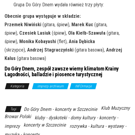
Grupa Do Góry Dnem wydała również trzy płyty:
Obecnie grupa występuje w składzie:
Przemek Niwiński
(gitara, śpiew),
Marek Kuc
(gitara,
śpiew),
Czesiek Lasiuk
(śpiew),
Ola Kiełb-Szawuła
(gitara,
śpiew),
Monika Kobayashi
(flet),
Ania Dębicka
(skrzypce),
Andrzej Stagraczyński
(gitara basowa),
Andrzej
Kalus
(gitara basowa)
Do Góry Dnem, zespół zawsze wierny klimatom Krainy
Łagodności, balladzie i piosence turystycznej
Kategoria
imprezy archiwum
INFOrmacje
Z Archiwum
Kierunku
Klub Muzyczny
Do Góry Dnem - koncerty w Szczecinie
Tagi
Browar Polski
kluby - dyskoteki - domy kultury - koncerty -
koncerty w Szczecinie
imprezy
rozrywka - kultura - wystawy -
muzyka - koncerty