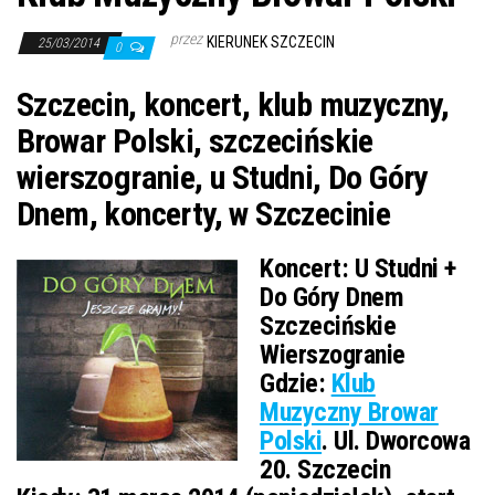
przez
KIERUNEK SZCZECIN
25/03/2014
0
Szczecin, koncert, klub muzyczny,
Browar Polski, szczecińskie
wierszogranie, u Studni, Do Góry
Dnem, koncerty, w Szczecinie
Koncert:
U Studni +
Do Góry Dnem
Szczecińskie
Wierszogranie
Gdzie:
Klub
Muzyczny Browar
Polski
. Ul. Dworcowa
20. Szczecin