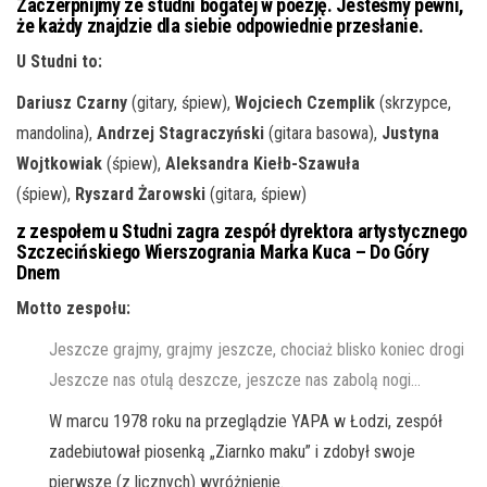
Zaczerpnijmy ze studni bogatej w poezję. Jesteśmy pewni,
że każdy znajdzie dla siebie odpowiednie przesłanie.
U Studni to:
Dariusz Czarny
(gitary, śpiew),
Wojciech Czemplik
(skrzypce,
mandolina),
Andrzej Stagraczyński
(gitara basowa),
Justyna
Wojtkowiak
(śpiew),
Aleksandra Kiełb-Szawuła
(śpiew),
Ryszard Żarowski
(gitara, śpiew)
z zespołem u Studni zagra zespół dyrektora artystycznego
Szczecińskiego Wierszogrania Marka Kuca – Do Góry
Dnem
Motto zespołu:
Jeszcze grajmy, grajmy jeszcze, chociaż blisko koniec drogi
Jeszcze nas otulą deszcze, jeszcze nas zabolą nogi…
W marcu 1978 roku na przeglądzie YAPA w Łodzi, zespół
zadebiutował piosenką „Ziarnko maku” i zdobył swoje
pierwsze (z licznych) wyróżnienie.