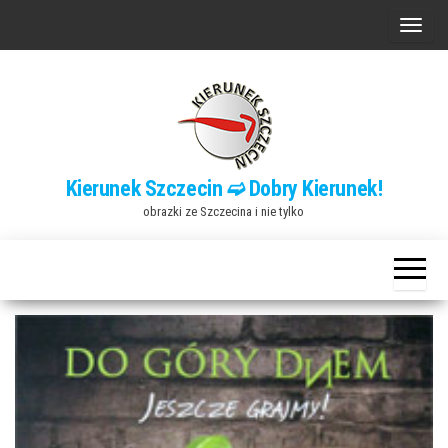
Przejdź
P
do
r
treści
z
e
ł
ą
Kierunek Szczecin ➫ Dobry Kierunek!
c
obrazki ze Szczecina i nie tylko
z
n
a
w
i
g
a
c