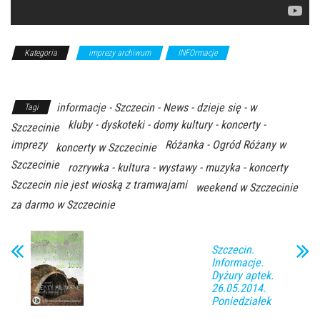
Kategoria
imprezy archiwum
INFOrmacje
Z Archiwum
Kierunku
informacje - Szczecin - News - dzieje się - w
Tagi
kluby - dyskoteki - domy kultury - koncerty -
Szczecinie
imprezy
Różanka - Ogród Różany w
koncerty w Szczecinie
Szczecinie
rozrywka - kultura - wystawy - muzyka - koncerty
Szczecin nie jest wioską z tramwajami
weekend w Szczecinie
za darmo w Szczecinie
Szczecin.
Informacje.
Dyżury aptek.
26.05.2014.
Poniedziałek