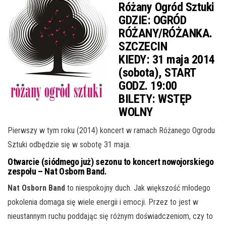
Różany Ogród Sztuki
GDZIE:
OGRÓD
RÓŻANY/RÓŻANKA.
SZCZECIN
KIEDY:
31 maja 2014
(sobota), START
GODZ. 19:00
BILETY:
WSTĘP
WOLNY
Pierwszy w tym roku (2014) koncert w ramach Różanego Ogrodu
Sztuki odbędzie się w sobotę 31 maja.
Otwarcie (siódmego już) sezonu to koncert nowojorskiego
zespołu – Nat Osborn Band.
Nat Osborn Band
to niespokojny duch. Jak większość młodego
pokolenia domaga się wiele energii i emocji. Przez to jest w
nieustannym ruchu poddając się różnym doświadczeniom, czy to