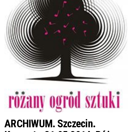
j
ę
ARCHIWUM. Szczecin.