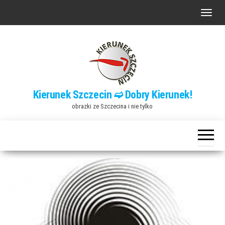
Przejdź
P
do
r
treści
z
e
ł
ą
Kierunek Szczecin ➫ Dobry Kierunek!
c
obrazki ze Szczecina i nie tylko
z
n
a
w
i
g
a
c