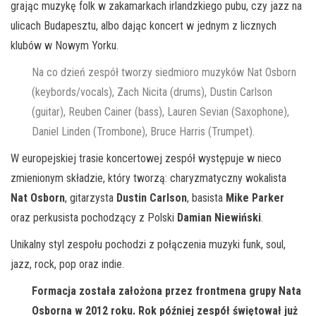
grając muzykę folk w zakamarkach irlandzkiego pubu, czy jazz na
ulicach Budapesztu, albo dając koncert w jednym z licznych
klubów w Nowym Yorku.
Na co dzień zespół tworzy siedmioro muzyków Nat Osborn
(keybords/vocals), Zach Nicita (drums), Dustin Carlson
(guitar), Reuben Cainer (bass), Lauren Sevian (Saxophone),
Daniel Linden (Trombone), Bruce Harris (Trumpet).
W europejskiej trasie koncertowej zespół występuje w nieco
zmienionym składzie, który tworzą: charyzmatyczny wokalista
Nat Osborn
, gitarzysta
Dustin Carlson
, basista
Mike Parker
oraz perkusista pochodzący z Polski
Damian Niewiński
.
Unikalny styl zespołu pochodzi z połączenia muzyki funk, soul,
jazz, rock, pop oraz indie.
Formacja została założona przez frontmena grupy Nata
Osborna w 2012 roku. Rok później zespół świętował już