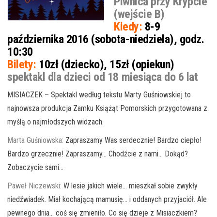
Piwnica przy Krypcie
(wejście B)
Kiedy:
8-9
października 2016 (sobota-niedziela), godz.
10:30
Bilety:
10zł (dziecko), 15zł (opiekun)
spektakl dla dzieci od 18 miesiąca do 6 lat
MISIACZEK – Spektakl według tekstu Marty Guśniowskiej to
najnowsza produkcja Zamku Książąt Pomorskich przygotowana z
myślą o najmłodszych widzach.
Marta Guśniowska:
Zapraszamy Was serdecznie! Bardzo ciepło!
Bardzo grzecznie! Zapraszamy… Chodźcie z nami… Dokąd?
Zobaczycie sami…
Paweł Niczewski:
W lesie jakich wiele… mieszkał sobie zwykły
niedźwiadek. Miał kochającą mamusię… i oddanych przyjaciół. Ale
pewnego dnia… coś się zmieniło. Co się dzieje z Misiaczkiem?