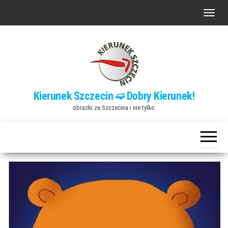
Przejdź
P
do
r
treści
z
e
ł
ą
Kierunek Szczecin ➫ Dobry Kierunek!
c
obrazki ze Szczecina i nie tylko
z
n
a
w
i
g
a
c