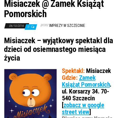
Misiaczek @ Zamek Książąt
Pomorskich
przez
IMPREZY W SZCZECINIE
06/10/2016
0
Misiaczek – wyjątkowy spektakl dla
dzieci od osiemnastego miesiąca
życia
Spektakl:
Misiaczek
Gdzie:
Zamek
Książąt Pomorskich
.
ul. Korsarzy 34. 70-
540 Szczecin
[
zobacz w google
street view
]