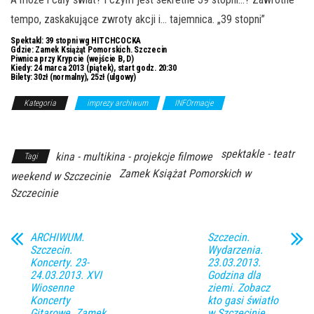
tempo, zaskakujące zwroty akcji i… tajemnica. „39 stopni”
Spektakl:
39 stopni wg HITCHCOCKA
Gdzie:
Zamek Książąt Pomorskich. Szczecin
Piwnica przy Krypcie (wejście B, D)
Kiedy:
24 marca 2013 (piątek), start godz. 20:30
Bilety:
30zł (normalny), 25zł (ulgowy)
Kategoria
imprezy archiwum
INFOrmacje
Z Archiwum
Kierunku
spektakle - teatr
kina - multikina - projekcje filmowe
Tagi
Zamek Książat Pomorskich w
weekend w Szczecinie
Szczecinie
ARCHIWUM.
Szczecin.
Szczecin.
Wydarzenia.
Koncerty. 23-
23.03.2013.
24.03.2013. XVI
Godzina dla
Wiosenne
ziemi. Zobacz
Koncerty
kto gasi światło
Gitarowe. Zamek
w Szczecinie