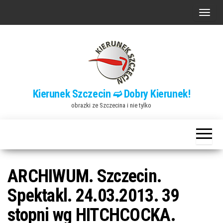
Przejdź
P
do
r
treści
z
e
ł
ą
Kierunek Szczecin ➫ Dobry Kierunek!
c
obrazki ze Szczecina i nie tylko
z
n
a
w
i
ARCHIWUM. Szczecin.
g
Spektakl. 24.03.2013. 39
a
stopni wg HITCHCOCKA.
c