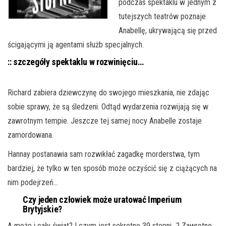
podczas spektaklu w jednym z
tutejszych teatrów poznaje
Anabellę, ukrywającą się przed
ścigającymi ją agentami służb specjalnych.
:: szczegóły spektaklu w rozwinięciu…
Richard zabiera dziewczynę do swojego mieszkania, nie zdając
sobie sprawy, że są śledzeni. Odtąd wydarzenia rozwijają się w
zawrotnym tempie. Jeszcze tej samej nocy Anabelle zostaje
zamordowana.
Hannay postanawia sam rozwikłać zagadkę morderstwa, tym
bardziej, że tylko w ten sposób może oczyścić się z ciążących na
nim podejrzeń…
Czy jeden człowiek może uratować Imperium
Brytyjskie?
A może i cały świat? I czym jest sekretne 39 stopni…? Zawrotne