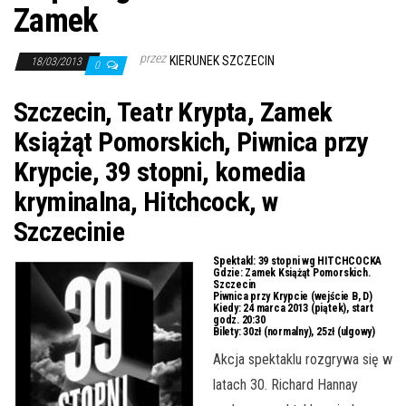
j
Zamek
ę
przez
KIERUNEK SZCZECIN
18/03/2013
0
Szczecin, Teatr Krypta, Zamek
Książąt Pomorskich, Piwnica przy
Krypcie, 39 stopni, komedia
kryminalna, Hitchcock, w
Szczecinie
Spektakl:
39 stopni wg HITCHCOCKA
Gdzie:
Zamek Książąt Pomorskich.
Szczecin
Piwnica przy Krypcie (wejście B, D)
Kiedy:
24 marca 2013 (piątek), start
godz. 20:30
Bilety:
30zł (normalny), 25zł (ulgowy)
Akcja spektaklu rozgrywa się w
latach 30. Richard Hannay