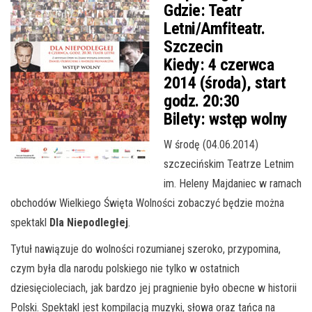
Gdzie:
Teatr
Letni/Amfiteatr.
Szczecin
Kiedy:
4 czerwca
2014 (środa), start
godz. 20:30
Bilety:
wstęp wolny
W środę (04.06.2014)
szczecińskim Teatrze Letnim
im. Heleny Majdaniec w ramach
obchodów Wielkiego Święta Wolności zobaczyć będzie można
spektakl
Dla Niepodległej
.
Tytuł nawiązuje do wolności rozumianej szeroko, przypomina,
czym była dla narodu polskiego nie tylko w ostatnich
dziesięcioleciach, jak bardzo jej pragnienie było obecne w historii
Polski. Spektakl jest kompilacją muzyki, słowa oraz tańca na