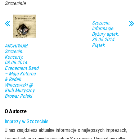
Szczecinie
Szczecin.
Informacje.
Dyżury aptek.
30.05.2014.
Piątek
ARCHIWUM.
Szczecin.
Koncerty.
03.06.2014.
Evenement Band
– Maja Koterba
& Radek
Winczewski @
Klub Muzyczny
Browar Polski
O Autorze
Imprezy w Szczecinie
U nas znajdziesz aktualne informacje o najlepszych imprezach,
koncertach oraz wydarzeniach w Szczecinie. Uwaga! wszelkie