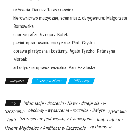
reżyseria: Dariusz Taraszkiewicz
kierownictwo muzyczne, scenariusz, dyrygentura: Małgorzata
Bornowska
choreografia: Grzegorz Kotek
pieśni, opracowanie muzyczne: Piotr Gryska
oprawa plastyczna i kostiumy: Agata Tyszko, Katarzyna
Meronk
artystyczna oprawa wizualna: Pani Pawlosky
Kategoria
imprezy archiwum
INFOrmacje
Z Archiwum
Kierunku
informacje - Szczecin - News - dzieje się - w
Tagi
obchody - wydarzenia - rocznice - Święta
Szczecinie
spektakle
Szczecin nie jest wioską z tramwajami
- teatr
Teatr Letni im.
za darmo w
Heleny Majdaniec / Amfiteatr w Szczecinie