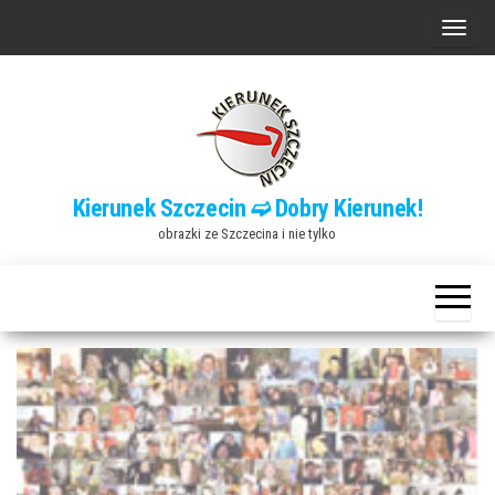
Przejdź
P
do
r
treści
z
e
ł
ą
Kierunek Szczecin ➫ Dobry Kierunek!
c
obrazki ze Szczecina i nie tylko
z
n
a
w
i
g
a
c