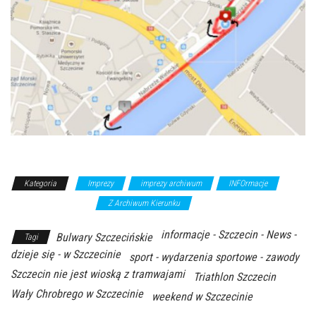
Kategoria
Imprezy
imprezy archiwum
INFOrmacje
wydarzenia sportowe
Z Archiwum Kierunku
informacje - Szczecin - News -
Bulwary Szczecińskie
Tagi
dzieje się - w Szczecinie
sport - wydarzenia sportowe - zawody
Szczecin nie jest wioską z tramwajami
Triathlon Szczecin
Wały Chrobrego w Szczecinie
weekend w Szczecinie