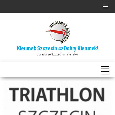
Przejdź
P
do
r
treści
z
e
ł
ą
Kierunek Szczecin ➫ Dobry Kierunek!
c
obrazki ze Szczecina i nie tylko
z
n
a
w
i
g
a
c