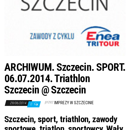
j
ę
ARCHIWUM. Szczecin. SPORT.
06.07.2014. Triathlon
Szczecin @ Szczecin
przez
IMPREZY W SZCZECINIE
29/06/2014
0
Szczecin, sport, triathlon, zawody
sportowe, triatlon, sportowcy, Wały