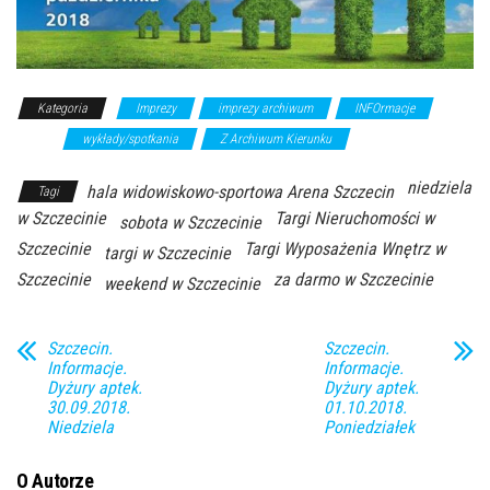
Kategoria
Imprezy
imprezy archiwum
INFOrmacje
targi
wykłady/spotkania
Z Archiwum Kierunku
niedziela
hala widowiskowo-sportowa Arena Szczecin
Tagi
w Szczecinie
Targi Nieruchomości w
sobota w Szczecinie
Szczecinie
Targi Wyposażenia Wnętrz w
targi w Szczecinie
Szczecinie
za darmo w Szczecinie
weekend w Szczecinie
Szczecin.
Szczecin.
Informacje.
Informacje.
Dyżury aptek.
Dyżury aptek.
30.09.2018.
01.10.2018.
Niedziela
Poniedziałek
O Autorze