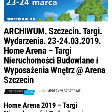
j
ę
ARCHIWUM. Szczecin. Targi.
Wydarzenia. 23-24.03.2019.
Home Arena – Targi
Nieruchomości Budowlane i
Wyposażenia Wnętrz @ Arena
Szczecin
przez
IMPREZY W SZCZECINIE
18/03/2019
0
Home Arena 2019 – Targi