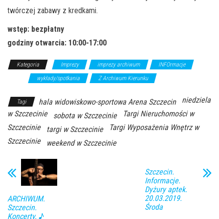
twórczej zabawy z kredkami.
wstęp: bezpłatny
godziny otwarcia: 10:00-17:00
Kategoria
Imprezy
imprezy archiwum
INFOrmacje
targi
wykłady/spotkania
Z Archiwum Kierunku
niedziela
hala widowiskowo-sportowa Arena Szczecin
Tagi
w Szczecinie
Targi Nieruchomości w
sobota w Szczecinie
Szczecinie
Targi Wyposażenia Wnętrz w
targi w Szczecinie
Szczecinie
weekend w Szczecinie
Szczecin.
Informacje.
Dyżury aptek.
20.03.2019.
ARCHIWUM.
Środa
Szczecin.
Koncerty. ♪