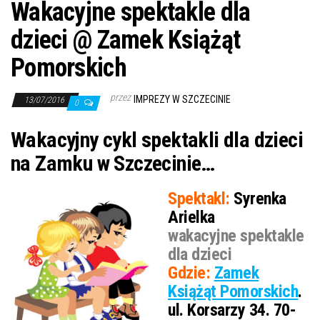
Wakacyjne spektakle dla
dzieci @ Zamek Książąt
Pomorskich
przez
IMPREZY W SZCZECINIE
13/07/2016
0
Wakacyjny cykl spektakli dla dzieci
na Zamku w Szczecinie…
Spektakl:
Syrenka
Arielka
wakacyjne spektakle
dla dzieci
Gdzie:
Zamek
Książąt Pomorskich
.
ul. Korsarzy 34. 70-