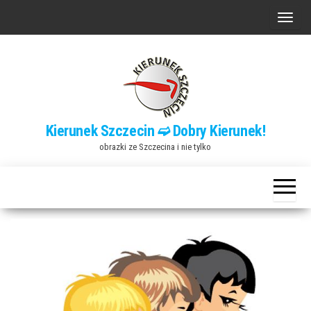
Przejdź
P
do
r
treści
z
e
ł
ą
Kierunek Szczecin ➫ Dobry Kierunek!
c
obrazki ze Szczecina i nie tylko
z
n
a
w
i
g
a
c