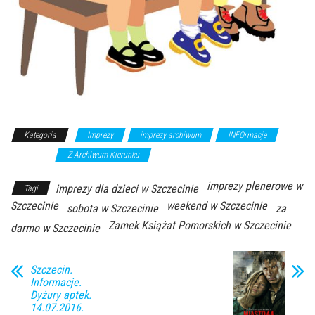
Kategoria
Imprezy
imprezy archiwum
INFOrmacje
spektakle
Z Archiwum Kierunku
imprezy plenerowe w
imprezy dla dzieci w Szczecinie
Tagi
Szczecinie
weekend w Szczecinie
sobota w Szczecinie
za
Zamek Książat Pomorskich w Szczecinie
darmo w Szczecinie
Szczecin.
Informacje.
Dyżury aptek.
14.07.2016.