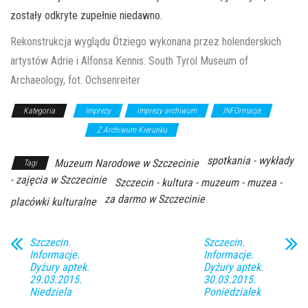
zostały odkryte zupełnie niedawno.
Rekonstrukcja wyglądu Ötziego wykonana przez holenderskich
artystów Adrie i Alfonsa Kennis. South Tyrol Museum of
Archaeology, fot. Ochsenreiter
Kategoria
Imprezy
imprezy archiwum
INFOrmacje
wykłady/spotkania
Z Archiwum Kierunku
spotkania - wykłady
Muzeum Narodowe w Szczecinie
Tagi
- zajęcia w Szczecinie
Szczecin - kultura - muzeum - muzea -
za darmo w Szczecinie
placówki kulturalne
Szczecin.
Szczecin.
Informacje.
Informacje.
Dyżury aptek.
Dyżury aptek.
29.03.2015.
30.03.2015.
Niedziela
Poniedziałek