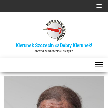
Przejdź
P
do
r
treści
z
e
ł
ą
Kierunek Szczecin ➫ Dobry Kierunek!
c
obrazki ze Szczecina i nie tylko
z
n
a
w
i
g
a
c