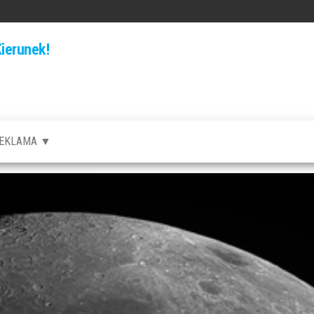
ierunek!
EKLAMA ▼