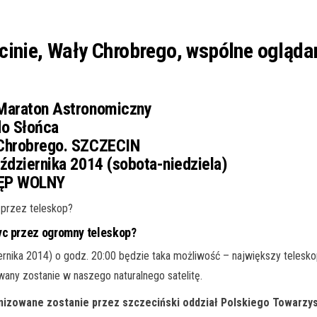
cinie, Wały Chrobrego, wspólne oglądan
araton Astronomiczny
do Słońca
Chrobrego. SZCZECIN
ździernika 2014 (sobota-niedziela)
P WOLNY
 przez teleskop?
yc przez ogromny teleskop?
ernika 2014) o godz. 20:00 będzie taka możliwość – największy telesk
any zostanie w naszego naturalnego satelitę.
izowane zostanie przez szczeciński oddział Polskiego Towarzys