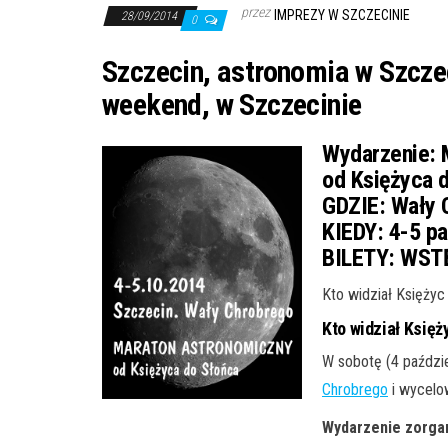
przez
IMPREZY W SZCZECINIE
28/09/2014
0
Szczecin, astronomia w Szcze
weekend, w Szczecinie
Wydarzenie:
M
od Księżyca 
GDZIE:
Wały 
KIEDY:
4-5 pa
BILETY:
WSTĘ
Kto widział Księżyc
Kto widział Księż
W sobotę (4 paździ
Chrobrego
i wycelow
Wydarzenie zorgan