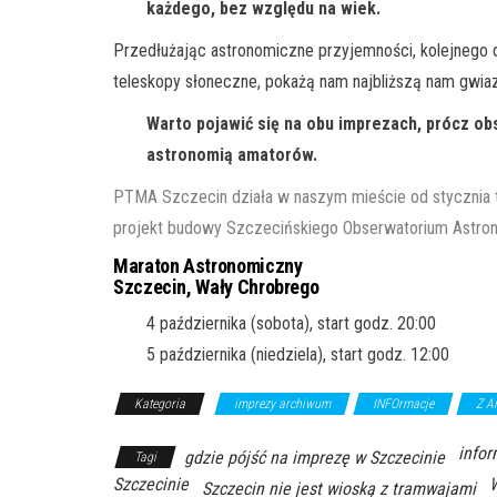
każdego, bez względu na wiek.
Przedłużając astronomiczne przyjemności, kolejnego 
teleskopy słoneczne, pokażą nam najbliższą nam gwia
Warto pojawić się na obu imprezach, prócz ob
astronomią amatorów.
PTMA Szczecin działa w naszym mieście od stycznia te
projekt budowy Szczecińskiego Obserwatorium Astron
Maraton Astronomiczny
Szczecin, Wały Chrobrego
4 października (sobota), start godz. 20:00
5 października (niedziela), start godz. 12:00
Kategoria
imprezy archiwum
INFOrmacje
Z A
infor
gdzie pójść na imprezę w Szczecinie
Tagi
Szczecinie
W
Szczecin nie jest wioską z tramwajami