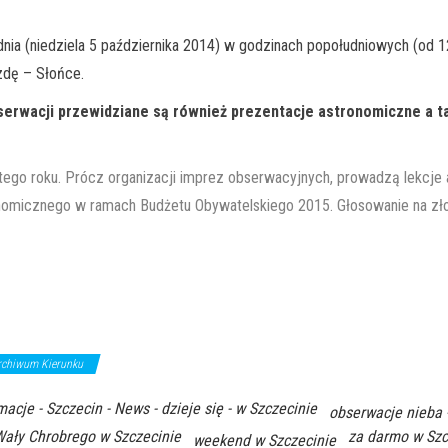
dnia (niedziela 5 października 2014) w godzinach popołudniowych (od 
zdę – Słońce.
serwacji przewidziane są również prezentacje astronomiczne a t
go roku. Prócz organizacji imprez obserwacyjnych, prowadzą lekcje ast
omicznego w ramach Budżetu Obywatelskiego 2015. Głosowanie na złoż
rchiwum Kierunku
macje - Szczecin - News - dzieje się - w Szczecinie
obserwacje nieba 
ały Chrobrego w Szczecinie
za darmo w Szc
weekend w Szczecinie