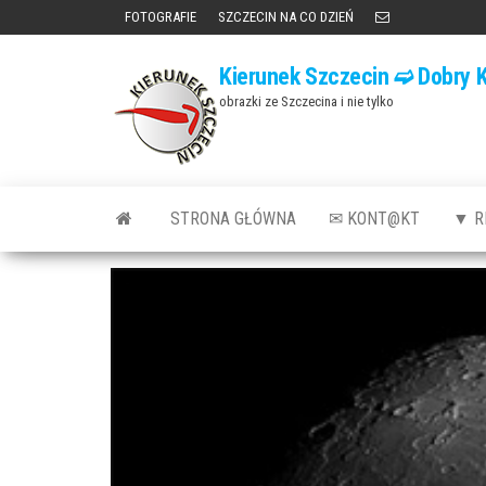
Przejdź
FOTOGRAFIE
SZCZECIN NA CO DZIEŃ
do
Kierunek Szczecin ➫ Dobry K
treści
obrazki ze Szczecina i nie tylko
STRONA GŁÓWNA
✉ KONT@KT
▼ R