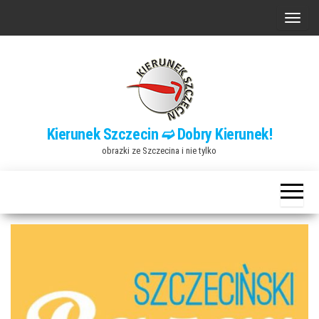
Przejdź
P
do
r
treści
z
e
ł
ą
Kierunek Szczecin ➫ Dobry Kierunek!
c
obrazki ze Szczecina i nie tylko
z
n
a
w
i
g
a
c