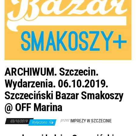
j
ę
ARCHIWUM. Szczecin.
Wydarzenia. 06.10.2019.
Szczeciński Bazar Smakoszy
@ OFF Marina
przez
IMPREZY W SZCZECINIE
03/10/2019
Wyłączono