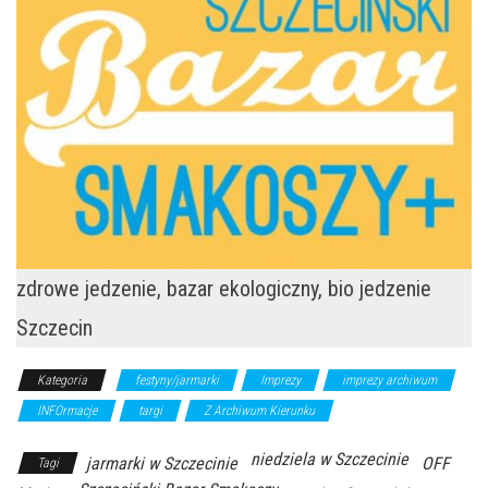
zdrowe jedzenie, bazar ekologiczny, bio jedzenie
Szczecin
Kategoria
festyny/jarmarki
Imprezy
imprezy archiwum
INFOrmacje
targi
Z Archiwum Kierunku
niedziela w Szczecinie
jarmarki w Szczecinie
OFF
Tagi